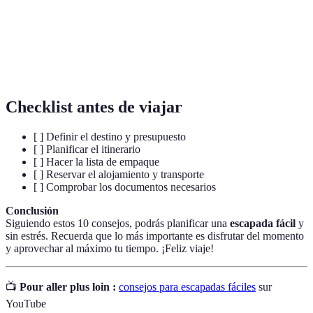
Un plan que detalla las actividades a realizar
Itinerario
durante el viaje.
Un cálculo de los gastos previstos durante un
Presupuesto
periodo.
Checklist antes de viajar
[ ] Definir el destino y presupuesto
[ ] Planificar el itinerario
[ ] Hacer la lista de empaque
[ ] Reservar el alojamiento y transporte
[ ] Comprobar los documentos necesarios
Conclusión
Siguiendo estos 10 consejos, podrás planificar una
escapada fácil
y
sin estrés. Recuerda que lo más importante es disfrutar del momento
y aprovechar al máximo tu tiempo. ¡Feliz viaje!
📺
Pour aller plus loin :
consejos para escapadas fáciles
sur
YouTube