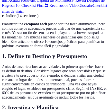
una Actitud Positiva
8. Captura tus Momentos
9. Revisa Después de
Regresar
10. Checklist Final
📺 Recursos de Video
Glossaire
Checklist
antes de viajar
Índice
(
14
secciones
)
Planificar una
escapada fácil
puede ser una tarea abrumadora, pero
con los consejos adecuados, puedes disfrutar de una experiencia sin
estrés. Ya sea un fin de semana en la playa o una breve escapada a
las montañas, hay muchas maneras de garantizar que todo salga
bien. Este artículo te ofrece 10 consejos prácticos para planificar tu
próxima aventura de forma fácil y agradable.
1. Define tu Destino y Presupuesto
Antes de lanzarte a buscar actividades, lo primero que debes hacer
es definir tu destino. Considera lugares que sean accesibles y que se
ajusten a tu presupuesto. Por ejemplo, si decides visitar una ciudad
cercana en lugar de un destino internacional, puedes ahorrar
significativamente en costos de transporte. Una vez que hayas
elegido el lugar, establece un presupuesto claro. Según el
INSEE
, el
60% de las personas se exceden en su presupuesto por no planificar
adecuadamente, así que asegúrate de incluir todos los gastos.
2. Investiga y Planifica