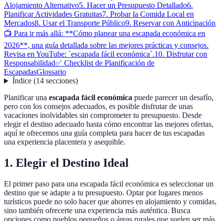
Alojamiento Alternativo
5. Hacer un Presupuesto Detallado
6.
Planificar Actividades Gratuitas
7. Probar la Comida Local en
Mercados
8. Usar el Transporte Público
9. Reservar con Anticipación
📺 Para ir más allá: **Cómo planear una escapada económica en
2026**, una guía detallada sobre las mejores prácticas y consejos.
Revisa en YouTube: `escapada fácil económica`.
10. Disfrutar con
Responsabilidad
✅ Checklist de Planificación de
Escapadas
Glossario
Índice
(
14
secciones
)
Planificar una
escapada fácil económica
puede parecer un desafío,
pero con los consejos adecuados, es posible disfrutar de unas
vacaciones inolvidables sin comprometer tu presupuesto. Desde
elegir el destino adecuado hasta cómo encontrar las mejores ofertas,
aquí te ofrecemos una guía completa para hacer de tus escapadas
una experiencia placentera y asequible.
1. Elegir el Destino Ideal
El primer paso para una escapada fácil económica es seleccionar un
destino que se adapte a tu presupuesto. Optar por lugares menos
turísticos puede no solo hacer que ahorres en alojamiento y comidas,
sino también ofrecerte una experiencia más auténtica. Busca
opciones como pueblos pequeños o áreas rurales que suelen ser más