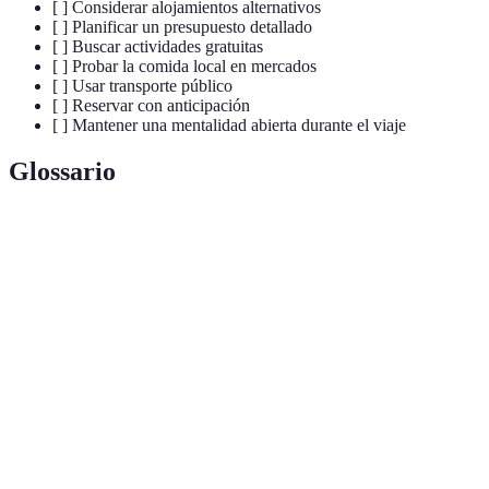
[ ] Considerar alojamientos alternativos
[ ] Planificar un presupuesto detallado
[ ] Buscar actividades gratuitas
[ ] Probar la comida local en mercados
[ ] Usar transporte público
[ ] Reservar con anticipación
[ ] Mantener una mentalidad abierta durante el viaje
Glossario
Terme
Définition
Escapada
Un viaje corto, usualmente de relax o recreo.
Estimación de gastos para un periodo
Presupuesto
determinado.
Actividad
Eventos o experiencias que no requieren pago.
gratuita