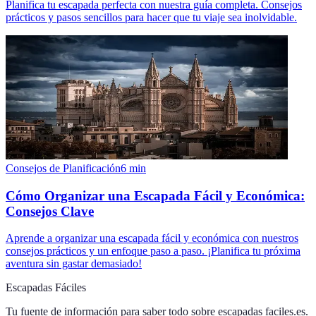
Planifica tu escapada perfecta con nuestra guía completa. Consejos
prácticos y pasos sencillos para hacer que tu viaje sea inolvidable.
Consejos de Planificación
6
min
Cómo Organizar una Escapada Fácil y Económica:
Consejos Clave
Aprende a organizar una escapada fácil y económica con nuestros
consejos prácticos y un enfoque paso a paso. ¡Planifica tu próxima
aventura sin gastar demasiado!
Escapadas Fáciles
Tu fuente de información para saber todo sobre
escapadas faciles.es
.