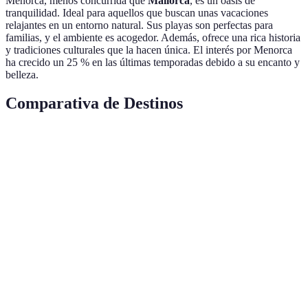
Menorca, menos concurrida que
Mallorca
, es un oasis de
tranquilidad. Ideal para aquellos que buscan unas vacaciones
relajantes en un entorno natural. Sus playas son perfectas para
familias, y el ambiente es acogedor. Además, ofrece una rica historia
y tradiciones culturales que la hacen única. El interés por Menorca
ha crecido un 25 % en las últimas temporadas debido a su encanto y
belleza.
Comparativa de Destinos
Destino
Actividades
Tipo de Alojamiento
Rango de Pre
Playa de
Relax,
La
Hoteles, hostales
€€
gastronomía
Concha
Valle de
Senderismo,
Cabañas, hoteles
€€€
Arán
esquí
Turismo,
Ronda
Hoteles boutique
€€
cultura