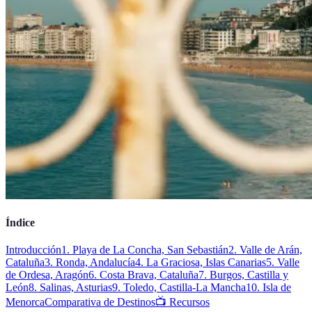
Índice
Introducción
1. Playa de La Concha, San Sebastián
2. Valle de Arán,
Cataluña
3. Ronda, Andalucía
4. La Graciosa, Islas Canarias
5. Valle
de Ordesa, Aragón
6. Costa Brava, Cataluña
7. Burgos, Castilla y
León
8. Salinas, Asturias
9. Toledo, Castilla-La Mancha
10. Isla de
Menorca
Comparativa de Destinos
📺 Recursos