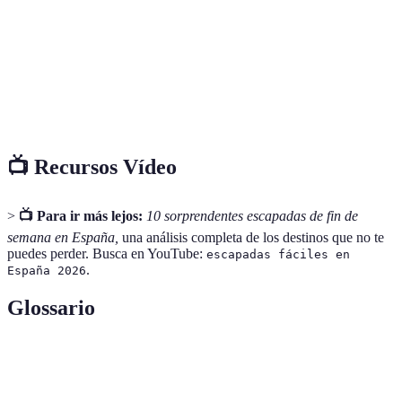
La
Snorkel,
Albergues, casas
€€
Graciosa
relax
Valle de
Naturaleza
Acampadas, hoteles
€€
Ordesa
📺 Recursos Vídeo
>
📺 Para ir más lejos:
10 sorprendentes escapadas de fin de
semana en España,
una análisis completa de los destinos que no te
puedes perder. Busca en YouTube:
escapadas fáciles en
.
España 2026
Glossario
Término
Definición