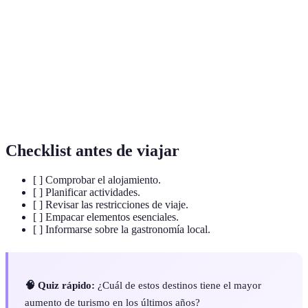
Viajes cortos que permiten desconectar y relajarse en
Escapadas
lugares cercanos.
Turismo
Turismo que tiene como objetivo minimizar el
sostenible
impacto ambiental y promover la conservación.
Cultura
Tradiciones, costumbres y modos de vida de una
local
región específica.
Checklist antes de viajar
[ ] Comprobar el alojamiento.
[ ] Planificar actividades.
[ ] Revisar las restricciones de viaje.
[ ] Empacar elementos esenciales.
[ ] Informarse sobre la gastronomía local.
🧠 Quiz rápido:
¿Cuál de estos destinos tiene el mayor
aumento de turismo en los últimos años?