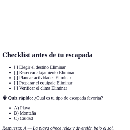
Escapada
Un corto viaje para relajarse y renovarse.
Senderismo
Actividad de caminar por el campo o la montaña.
Gastronomía
Estudio y práctica de las tradiciones culinarias.
Checklist antes de tu escapada
[ ] Elegir el destino Eliminar
[ ] Reservar alojamiento Eliminar
[ ] Planear actividades Eliminar
[ ] Preparar el equipaje Eliminar
[ ] Verificar el clima Eliminar
🧠 Quiz rápido:
¿Cuál es tu tipo de escapada favorita?
A) Playa
B) Montaña
C) Ciudad
Respuesta: A — La playa ofrece relax y diversión bajo el sol.