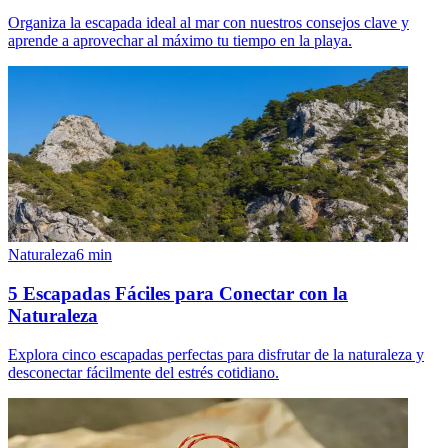
Organiza la escapada ideal al mar con nuestros consejos clave y
aprende a aprovechar al máximo tu tiempo en la playa.
Naturaleza
6
min
5 Escapadas Fáciles para Conectar con la
Naturaleza
Explora cinco escapadas perfectas para disfrutar de la naturaleza y
desconectar fácilmente del estrés cotidiano.