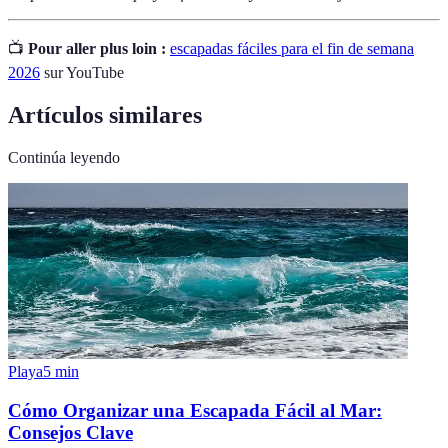
📺
Pour aller plus loin :
escapadas fáciles para el fin de semana
2026
sur YouTube
Artículos similares
Continúa leyendo
Playa
5
min
Cómo Organizar una Escapada Fácil al Mar:
Consejos Clave