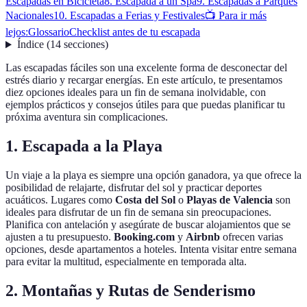
Escapadas en Bicicleta
8. Escapada a un Spa
9. Escapadas a Parques
Nacionales
10. Escapadas a Ferias y Festivales
📺 Para ir más
lejos:
Glossario
Checklist antes de tu escapada
Índice
(
14
secciones
)
Las escapadas fáciles son una excelente forma de desconectar del
estrés diario y recargar energías. En este artículo, te presentamos
diez opciones ideales para un fin de semana inolvidable, con
ejemplos prácticos y consejos útiles para que puedas planificar tu
próxima aventura sin complicaciones.
1. Escapada a la Playa
Un viaje a la playa es siempre una opción ganadora, ya que ofrece la
posibilidad de relajarte, disfrutar del sol y practicar deportes
acuáticos. Lugares como
Costa del Sol
o
Playas de Valencia
son
ideales para disfrutar de un fin de semana sin preocupaciones.
Planifica con antelación y asegúrate de buscar alojamientos que se
ajusten a tu presupuesto.
Booking.com
y
Airbnb
ofrecen varias
opciones, desde apartamentos a hoteles. Intenta visitar entre semana
para evitar la multitud, especialmente en temporada alta.
2. Montañas y Rutas de Senderismo