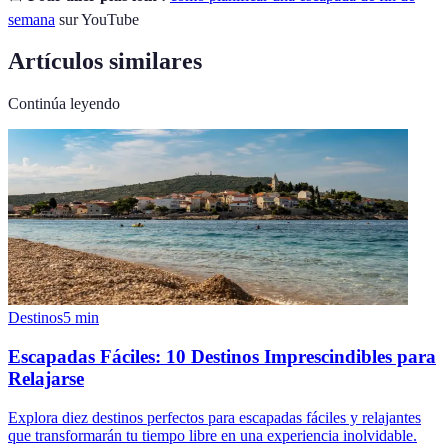
semana
sur YouTube
Artículos similares
Continúa leyendo
Destinos
5
min
Escapadas Fáciles: 10 Destinos Imprescindibles para
Relajarse
Explora diez destinos perfectos para escapadas fáciles y relajantes
que transformarán tu tiempo libre en una experiencia inolvidable.