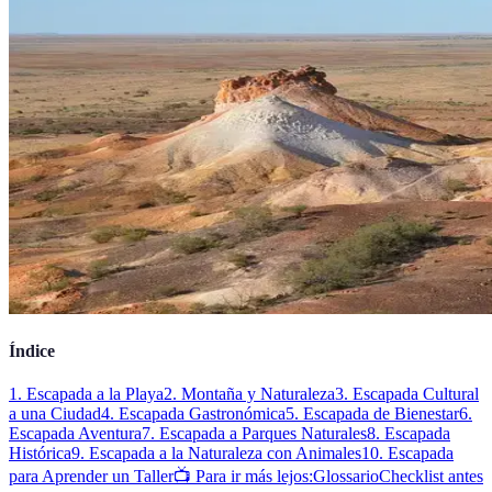
Índice
1. Escapada a la Playa
2. Montaña y Naturaleza
3. Escapada Cultural
a una Ciudad
4. Escapada Gastronómica
5. Escapada de Bienestar
6.
Escapada Aventura
7. Escapada a Parques Naturales
8. Escapada
Histórica
9. Escapada a la Naturaleza con Animales
10. Escapada
para Aprender un Taller
📺 Para ir más lejos:
Glossario
Checklist antes