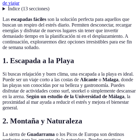
de viajar
Índice
(
13
secciones
)
Las
escapadas fáciles
son la solución perfecta para aquellos que
buscan un respiro del estrés diario. Permiten desconectar, recargar
energías y disfrutar de nuevos lugares sin tener que invertir
demasiado tiempo en la planificación ni en el desplazamiento. A
continuación, exploraremos diez opciones irresistibles para ese fin
de semana soñado.
1. Escapada a la Playa
Si buscas relajación y buen clima, una escapada a la playa es ideal.
Puede ser un viaje corto a las costas de
Alicante
o
Malaga
, donde
las playas son conocidas por su belleza y gastronomía. Puedes
disfrutar de actividades como surf, snorkel o simplemente descansar
en la arena.
Según un estudio de la Universidad de Málaga
, la
proximidad al mar ayuda a reducir el estrés y mejora el bienestar
general.
2. Montaña y Naturaleza
La sierra de
Guadarrama
o los Picos de Europa son destinos
perfectos para los amantes de la naturaleza. Puedes practicar