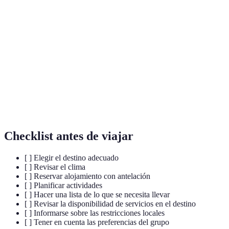
Terme
Définition
Escapada
Viaje breve de relajación y descanso.
Turismo responsable, enfocado en la
Ecoturismo
conservación del medio ambiente.
Turismo
Experiencia de viaje centrada en la apreciación
Gastrónomico
de la comida y bebida locales.
Checklist antes de viajar
[ ] Elegir el destino adecuado
[ ] Revisar el clima
[ ] Reservar alojamiento con antelación
[ ] Planificar actividades
[ ] Hacer una lista de lo que se necesita llevar
[ ] Revisar la disponibilidad de servicios en el destino
[ ] Informarse sobre las restricciones locales
[ ] Tener en cuenta las preferencias del grupo