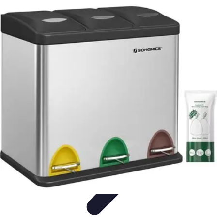
Escapadas Fáciles
Consejos de Viaje
Destinos
Escapadas en la Naturaleza
Escapadas
Cortas
Escapadas Creativas
Escapadas Fáciles