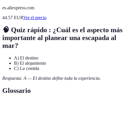
es.aliexpress.com
44.57
EUR
Ver el precio
🧠 Quiz rápido : ¿Cuál es el aspecto más
importante al planear una escapada al
mar?
A) El destino
B) El alojamiento
C) La comida
Respuesta: A — El destino define toda la experiencia.
Glossario
Terme
Définition
Un viaje corto y relajante, generalmente a un lugar
Escapada
de playa.