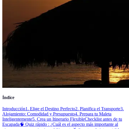
Índice
Introducción
1. Elige el Destino Perfecto
2. Planifica el Transporte
3.
Alojamiento: Comodidad y Presupuesto
4. Prepara tu Maleta
Inteligentemente
5. Crea un Itinerario Flexible
Checklist antes de tu
Escapada
🧠 Quiz rápido : ¿Cuál es el aspecto más importante al