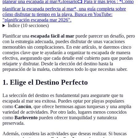
planear una escapada al mar?
Glossario
📺 Para ir más lejos : *Cómo
planificar la escapada perfecta al mar*, una guía completa sobre
cómo disfrutar tu tiempo en la playa. Busca en YouTube:
"planificación escapada mar 2026".
Índice
(
10
secciones
)
Planificar una
escapada fácil al mar
puede parecer un desafío, pero
con la estrategia adecuada, puedes disfrutar de unas vacaciones
memorables sin complicaciones. En este artículo, te daremos cinco
consejos clave que te ayudarán a organizar tu escapada de manera
efectiva, asegurando que cada detalle esté cubierto para que puedas
relajarte y disfrutar. Desde la elección del destino hasta la
preparación de la maleta, cubriremos todo lo que necesitas saber.
1. Elige el Destino Perfecto
La selección del destino es fundamental para asegurarte que tu
escapada al mar sea exitosa. Puedes optar por playas populares
como
Cancún
, que ofrece hermosas aguas turquesas y una amplia
variedad de actividades. Por otro lado, lugares menos conocidos
como
Barlovento
pueden ofrecer tranquilidad y naturaleza
preservada.
Además, considera las actividades que deseas realizar. Si buscas