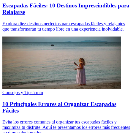
Escapadas Fáciles: 10 Destinos Imprescindibles para
Relajarse
Explora diez destinos perfectos para escapadas fáciles y relajantes
que transformarán tu tiempo libre en una experiencia inolvidable.
Consejos y Tips
5
min
10 Principales Errores al Organizar Escapadas
Fáciles
Evita los errores comunes al organizar tus escapadas fáciles y
maximiza tu disfrute. Aquí te presentamos los errores más frecuentes
y cómo solucionarlos.