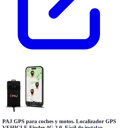
PAJ GPS para coches y motos. Localizador GPS
VEHICLE Finder 4G 2.0. Fácil de instalar.