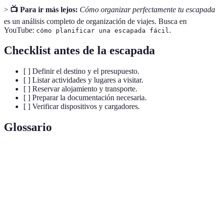
>
📺 Para ir más lejos:
Cómo organizar perfectamente tu escapada
es un análisis completo de organización de viajes. Busca en
YouTube:
.
cómo planificar una escapada fácil
Checklist antes de la escapada
[ ] Definir el destino y el presupuesto.
[ ] Listar actividades y lugares a visitar.
[ ] Reservar alojamiento y transporte.
[ ] Preparar la documentación necesaria.
[ ] Verificar dispositivos y cargadores.
Glossario
Terme
Définition
Un viaje breve, generalmente de relax, a un destino
Escapada
cercano.
Presupuesto
Cálculo de gastos previstos para un viaje.