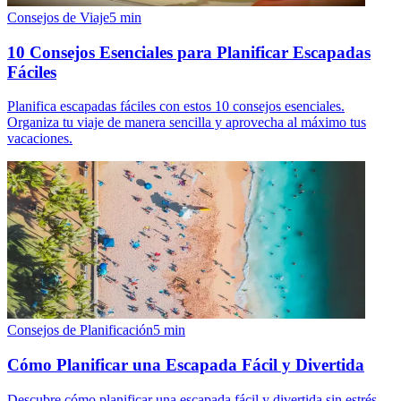
Consejos de Viaje
5
min
10 Consejos Esenciales para Planificar Escapadas
Fáciles
Planifica escapadas fáciles con estos 10 consejos esenciales.
Organiza tu viaje de manera sencilla y aprovecha al máximo tus
vacaciones.
Consejos de Planificación
5
min
Cómo Planificar una Escapada Fácil y Divertida
Descubre cómo planificar una escapada fácil y divertida sin estrés.