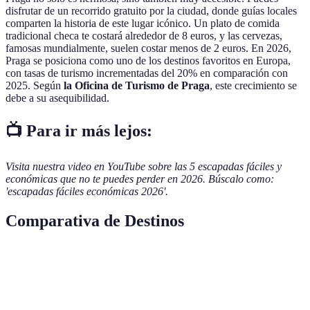
disfrutar de un recorrido gratuito por la ciudad, donde guías locales
comparten la historia de este lugar icónico. Un plato de comida
tradicional checa te costará alrededor de 8 euros, y las cervezas,
famosas mundialmente, suelen costar menos de 2 euros. En 2026,
Praga se posiciona como uno de los destinos favoritos en Europa,
con tasas de turismo incrementadas del 20% en comparación con
2025. Según
la Oficina de Turismo de Praga
, este crecimiento se
debe a su asequibilidad.
📺 Para ir más lejos:
Visita nuestra video en YouTube sobre las 5 escapadas fáciles y
económicas que no te puedes perder en 2026. Búscalo como:
'escapadas fáciles económicas 2026'.
Comparativa de Destinos
Destino
Costo Alojamiento
Comida
Atractivos
C
Lisboa
70€ - 100€ / noche
10€
Tranvía
2