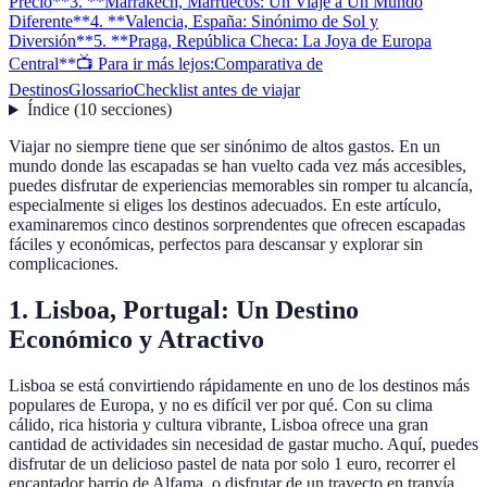
Precio**
3. **Marrakech, Marruecos: Un Viaje a Un Mundo
Diferente**
4. **Valencia, España: Sinónimo de Sol y
Diversión**
5. **Praga, República Checa: La Joya de Europa
Central**
📺 Para ir más lejos:
Comparativa de
Destinos
Glossario
Checklist antes de viajar
Índice
(
10
secciones
)
Viajar no siempre tiene que ser sinónimo de altos gastos. En un
mundo donde las escapadas se han vuelto cada vez más accesibles,
puedes disfrutar de experiencias memorables sin romper tu alcancía,
especialmente si eliges los destinos adecuados. En este artículo,
examinaremos cinco destinos sorprendentes que ofrecen escapadas
fáciles y económicas, perfectos para descansar y explorar sin
complicaciones.
1.
Lisboa, Portugal: Un Destino
Económico y Atractivo
Lisboa se está convirtiendo rápidamente en uno de los destinos más
populares de Europa, y no es difícil ver por qué. Con su clima
cálido, rica historia y cultura vibrante, Lisboa ofrece una gran
cantidad de actividades sin necesidad de gastar mucho. Aquí, puedes
disfrutar de un delicioso pastel de nata por solo 1 euro, recorrer el
encantador barrio de Alfama, o disfrutar de un trayecto en tranvía