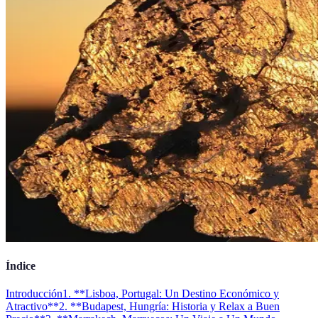
Índice
Introducción
1. **Lisboa, Portugal: Un Destino Económico y
Atractivo**
2. **Budapest, Hungría: Historia y Relax a Buen