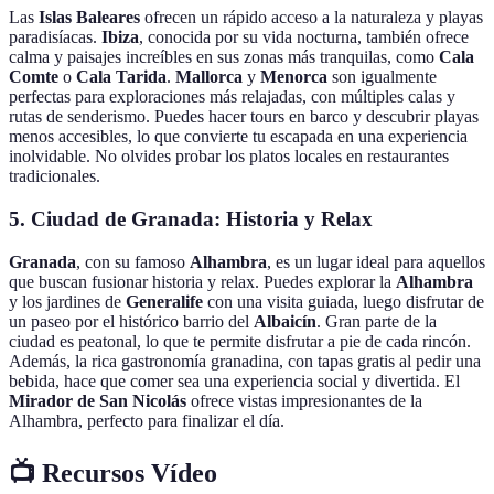
Las
Islas Baleares
ofrecen un rápido acceso a la naturaleza y playas
paradisíacas.
Ibiza
, conocida por su vida nocturna, también ofrece
calma y paisajes increíbles en sus zonas más tranquilas, como
Cala
Comte
o
Cala Tarida
.
Mallorca
y
Menorca
son igualmente
perfectas para exploraciones más relajadas, con múltiples calas y
rutas de senderismo. Puedes hacer tours en barco y descubrir playas
menos accesibles, lo que convierte tu escapada en una experiencia
inolvidable. No olvides probar los platos locales en restaurantes
tradicionales.
5. Ciudad de Granada: Historia y Relax
Granada
, con su famoso
Alhambra
, es un lugar ideal para aquellos
que buscan fusionar historia y relax. Puedes explorar la
Alhambra
y los jardines de
Generalife
con una visita guiada, luego disfrutar de
un paseo por el histórico barrio del
Albaicín
. Gran parte de la
ciudad es peatonal, lo que te permite disfrutar a pie de cada rincón.
Además, la rica gastronomía granadina, con tapas gratis al pedir una
bebida, hace que comer sea una experiencia social y divertida. El
Mirador de San Nicolás
ofrece vistas impresionantes de la
Alhambra, perfecto para finalizar el día.
📺 Recursos Vídeo