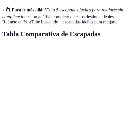
>
📺 Para ir más allá:
Visita 5 escapadas fáciles para relajarte sin
complicaciones
, un análisis completo de estos destinos ideales.
Reúnete en YouTube buscando: "escapadas fáciles para relajarte".
Tabla Comparativa de Escapadas
Destino
Actividades Principales
Mejor Época
Prome
Costa
Playa, Gastronomía
Primavera/Otoño
€150-€
Brava
Pirineos
Senderismo, Aventura
Verano
€100-€
Valencia
Cultura, Playa
Todo el Año
€100-€
Islas
Relax, Tour en barco
Primavera/Verano
€200-€
Baleares