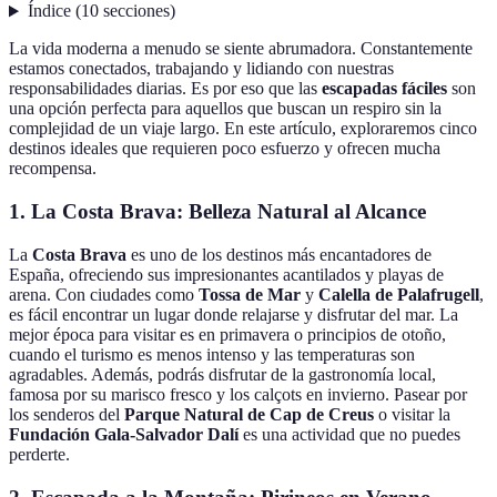
Índice
(
10
secciones
)
La vida moderna a menudo se siente abrumadora. Constantemente
estamos conectados, trabajando y lidiando con nuestras
responsabilidades diarias. Es por eso que las
escapadas fáciles
son
una opción perfecta para aquellos que buscan un respiro sin la
complejidad de un viaje largo. En este artículo, exploraremos cinco
destinos ideales que requieren poco esfuerzo y ofrecen mucha
recompensa.
1. La Costa Brava: Belleza Natural al Alcance
La
Costa Brava
es uno de los destinos más encantadores de
España, ofreciendo sus impresionantes acantilados y playas de
arena. Con ciudades como
Tossa de Mar
y
Calella de Palafrugell
,
es fácil encontrar un lugar donde relajarse y disfrutar del mar. La
mejor época para visitar es en primavera o principios de otoño,
cuando el turismo es menos intenso y las temperaturas son
agradables. Además, podrás disfrutar de la gastronomía local,
famosa por su marisco fresco y los calçots en invierno. Pasear por
los senderos del
Parque Natural de Cap de Creus
o visitar la
Fundación Gala-Salvador Dalí
es una actividad que no puedes
perderte.