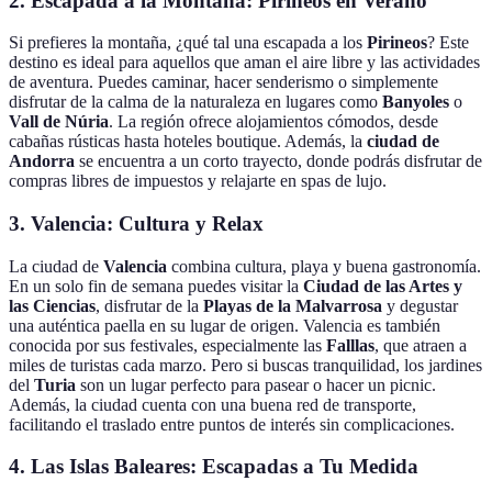
2. Escapada a la Montaña: Pirineos en Verano
Si prefieres la montaña, ¿qué tal una escapada a los
Pirineos
? Este
destino es ideal para aquellos que aman el aire libre y las actividades
de aventura. Puedes caminar, hacer senderismo o simplemente
disfrutar de la calma de la naturaleza en lugares como
Banyoles
o
Vall de Núria
. La región ofrece alojamientos cómodos, desde
cabañas rústicas hasta hoteles boutique. Además, la
ciudad de
Andorra
se encuentra a un corto trayecto, donde podrás disfrutar de
compras libres de impuestos y relajarte en spas de lujo.
3. Valencia: Cultura y Relax
La ciudad de
Valencia
combina cultura, playa y buena gastronomía.
En un solo fin de semana puedes visitar la
Ciudad de las Artes y
las Ciencias
, disfrutar de la
Playas de la Malvarrosa
y degustar
una auténtica paella en su lugar de origen. Valencia es también
conocida por sus festivales, especialmente las
Falllas
, que atraen a
miles de turistas cada marzo. Pero si buscas tranquilidad, los jardines
del
Turia
son un lugar perfecto para pasear o hacer un picnic.
Además, la ciudad cuenta con una buena red de transporte,
facilitando el traslado entre puntos de interés sin complicaciones.
4. Las Islas Baleares: Escapadas a Tu Medida