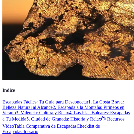
Índice
Escapadas Fáciles: Tu Guía para Desconectar
1. La Costa Brava:
Belleza Natural al Alcance
2. Escapada a la Montaña: Pirineos en
Verano
3. Valencia: Cultura y Relax
4. Las Islas Baleares: Escapadas
a Tu Medida
5. Ciudad de Granada: Historia y Relax
📺 Recursos
Vídeo
Tabla Comparativa de Escapadas
Checklist de
Escapada
Glossario