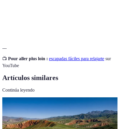
Turismo
Práctica de viajar de manera sostenible y
Responsable
respetuosa.
Gastronomía
Comidas y platos típicos de una región
Local
específica.
---
📺
Pour aller plus loin :
escapadas fáciles para relajarte
sur
YouTube
Artículos similares
Continúa leyendo