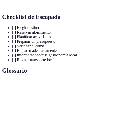
Granada
Historia, Gastronomía
Otoño/Primavera
€100-€
Checklist de Escapada
[ ] Elegir destino
[ ] Reservar alojamiento
[ ] Planificar actividades
[ ] Preparar un presupuesto
[ ] Verificar el clima
[ ] Empacar adecuadamente
[ ] Informarse sobre la gastronomía local
[ ] Revisar transporte local
Glossario
Terme
Définition
Escapadas
Viajes cortos y sin complicaciones, ideales
Fáciles
para relajarse.