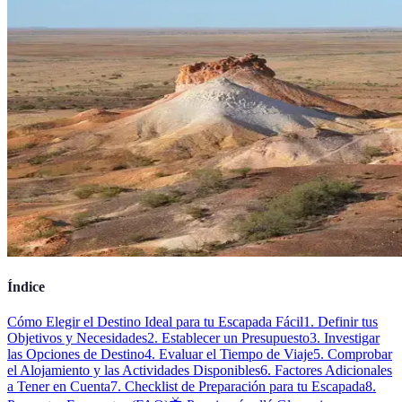
Índice
Cómo Elegir el Destino Ideal para tu Escapada Fácil
1. Definir tus
Objetivos y Necesidades
2. Establecer un Presupuesto
3. Investigar
las Opciones de Destino
4. Evaluar el Tiempo de Viaje
5. Comprobar
el Alojamiento y las Actividades Disponibles
6. Factores Adicionales
a Tener en Cuenta
7. Checklist de Preparación para tu Escapada
8.