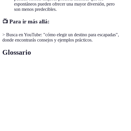
espontáneos pueden ofrecer una mayor diversión, pero
son menos predecibles.
📺 Para ir más allá:
> Busca en YouTube: "cómo elegir un destino para escapadas",
donde encontrarás consejos y ejemplos prácticos.
Glossario
Terme
Définition
Viaje corto generalmente para desconectar y
Escapada
relajarse.
Destino
Lugar hacia el cual se dirige un viaje.
Cantidad de dinero disponible para gastar en un
Presupuesto
viaje.