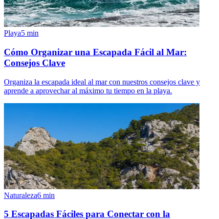
Playa
5
min
Cómo Organizar una Escapada Fácil al Mar:
Consejos Clave
Organiza la escapada ideal al mar con nuestros consejos clave y
aprende a aprovechar al máximo tu tiempo en la playa.
Naturaleza
6
min
5 Escapadas Fáciles para Conectar con la