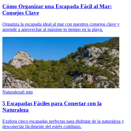
Cómo Organizar una Escapada Fácil al Mar:
Consejos Clave
Organiza la escapada ideal al mar con nuestros consejos clave y
aprende a aprovechar al máximo tu tiempo en la playa.
Naturaleza
6
min
5 Escapadas Fáciles para Conectar con la
Naturaleza
Explora cinco escapadas perfectas para disfrutar de la naturaleza y
desconectar fácilmente del estrés cotidiano.