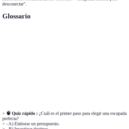
desconectar".
Glossario
Terme
Définition
Breve viaje que se hace para desconectar de la
Escapada
rutina.
Turismo de
Tipo de turismo que se enfoca en la salud y el
bienestar
bienestar personal.
Budget de
Monto total disponible que se asigna para un
viaje
viaje.
>
🧠 Quiz rápido :
¿Cuál es el primer paso para elegir una escapada
perfecta?
> - A) Elaborar un presupuesto.
> - B) Investigar destinos.