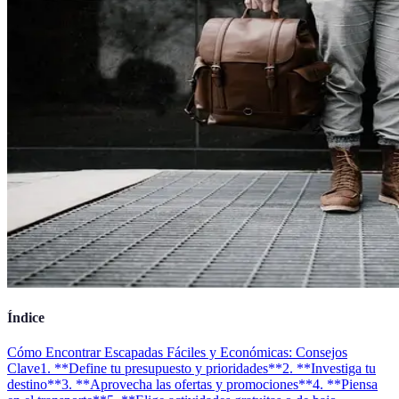
Índice
Cómo Encontrar Escapadas Fáciles y Económicas: Consejos
Clave
1. **Define tu presupuesto y prioridades**
2. **Investiga tu
destino**
3. **Aprovecha las ofertas y promociones**
4. **Piensa