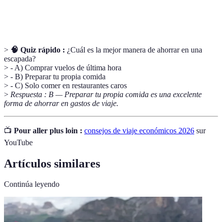
Transporte
Sistema de transporte que es accesible para todos,
público
incluyendo autobuses, trenes, y tranvías.
>
🧠 Quiz rápido :
¿Cuál es la mejor manera de ahorrar en una
escapada?
> - A) Comprar vuelos de última hora
> - B) Preparar tu propia comida
> - C) Solo comer en restaurantes caros
>
Respuesta : B — Preparar tu propia comida es una excelente
forma de ahorrar en gastos de viaje.
📺
Pour aller plus loin :
consejos de viaje económicos 2026
sur
YouTube
Artículos similares
Continúa leyendo