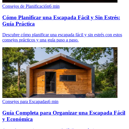
Consejos de Planificación
6
min
Cómo Planificar una Escapada Fácil y Sin Estrés:
Guía Práctica
Descubre cómo planificar una escapada fácil y sin estrés con estos
consejos prácticos y una guía paso a paso.
Consejos para Escapadas
6
min
Guía Completa para Organizar una Escapada Fácil
y Económica