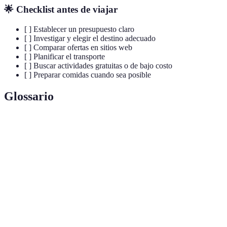
🌟 Checklist antes de viajar
[ ] Establecer un presupuesto claro
[ ] Investigar y elegir el destino adecuado
[ ] Comparar ofertas en sitios web
[ ] Planificar el transporte
[ ] Buscar actividades gratuitas o de bajo costo
[ ] Preparar comidas cuando sea posible
Glossario
Terme
Définition
Breves viajes de recreo que se realizan generalmente
Escapadas
durante un fin de semana o unos días.
Período del año cuando hay menos turistas, lo que
Temporada
resulta en precios más bajos para alojamiento y
baja
actividades.