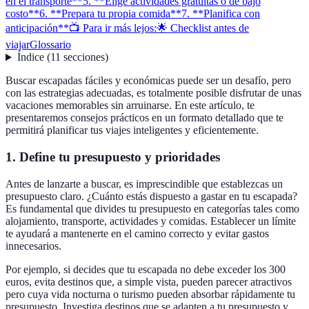
en el transporte**
5. **Elige actividades gratuitas o de bajo
costo**
6. **Prepara tu propia comida**
7. **Planifica con
anticipación**
📺 Para ir más lejos:
🌟 Checklist antes de
viajar
Glossario
Índice
(
11
secciones
)
Buscar escapadas fáciles y económicas puede ser un desafío, pero
con las estrategias adecuadas, es totalmente posible disfrutar de unas
vacaciones memorables sin arruinarse. En este artículo, te
presentaremos consejos prácticos en un formato detallado que te
permitirá planificar tus viajes inteligentes y eficientemente.
1.
Define tu presupuesto y prioridades
Antes de lanzarte a buscar, es imprescindible que establezcas un
presupuesto claro. ¿Cuánto estás dispuesto a gastar en tu escapada?
Es fundamental que divides tu presupuesto en categorías tales como
alojamiento, transporte, actividades y comidas. Establecer un límite
te ayudará a mantenerte en el camino correcto y evitar gastos
innecesarios.
Por ejemplo, si decides que tu escapada no debe exceder los 300
euros, evita destinos que, a simple vista, pueden parecer atractivos
pero cuya vida nocturna o turismo pueden absorbar rápidamente tu
presupuesto. Investiga destinos que se adapten a tu presupuesto y