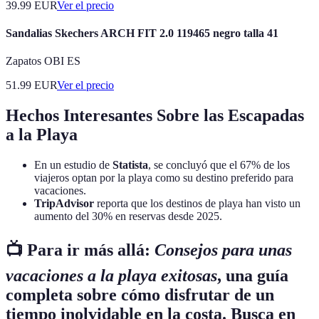
39.99
EUR
Ver el precio
Sandalias Skechers ARCH FIT 2.0 119465 negro talla 41
Zapatos OBI ES
51.99
EUR
Ver el precio
Hechos Interesantes Sobre las Escapadas
a la Playa
En un estudio de
Statista
, se concluyó que el 67% de los
viajeros optan por la playa como su destino preferido para
vacaciones.
TripAdvisor
reporta que los destinos de playa han visto un
aumento del 30% en reservas desde 2025.
📺 Para ir más allá:
Consejos para unas
vacaciones a la playa exitosas
, una guía
completa sobre cómo disfrutar de un
tiempo inolvidable en la costa. Busca en