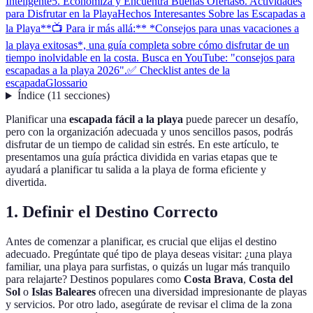
Inteligente
5. Economiza y Encuentra Buenas Ofertas
6. Actividades
para Disfrutar en la Playa
Hechos Interesantes Sobre las Escapadas a
la Playa
**📺 Para ir más allá:** *Consejos para unas vacaciones a
la playa exitosas*, una guía completa sobre cómo disfrutar de un
tiempo inolvidable en la costa. Busca en YouTube: "consejos para
escapadas a la playa 2026".
✅ Checklist antes de la
escapada
Glossario
Índice
(
11
secciones
)
Planificar una
escapada fácil a la playa
puede parecer un desafío,
pero con la organización adecuada y unos sencillos pasos, podrás
disfrutar de un tiempo de calidad sin estrés. En este artículo, te
presentamos una guía práctica dividida en varias etapas que te
ayudará a planificar tu salida a la playa de forma eficiente y
divertida.
1. Definir el Destino Correcto
Antes de comenzar a planificar, es crucial que elijas el destino
adecuado. Pregúntate qué tipo de playa deseas visitar: ¿una playa
familiar, una playa para surfistas, o quizás un lugar más tranquilo
para relajarte? Destinos populares como
Costa Brava
,
Costa del
Sol
o
Islas Baleares
ofrecen una diversidad impresionante de playas
y servicios. Por otro lado, asegúrate de revisar el clima de la zona