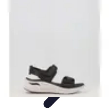
Escapadas Fáciles
Consejos de Viaje
Destinos
Escapadas en la Naturaleza
Escapadas
Cortas
Escapadas Creativas
Escapadas Fáciles