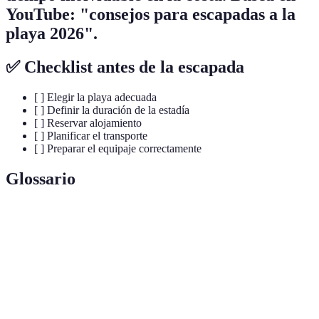
YouTube: "consejos para escapadas a la
playa 2026".
✅ Checklist antes de la escapada
[ ] Elegir la playa adecuada
[ ] Definir la duración de la estadía
[ ] Reservar alojamiento
[ ] Planificar el transporte
[ ] Preparar el equipaje correctamente
Glossario
Terme
Définition
Escapada
Viaje corto a la playa, diseñado para relajarse y
fácil a la
disfrutar en un breve periodo de tiempo.
playa
Actividades
Deportes y juegos que involucran agua, como el