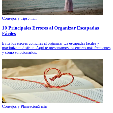
Consejos y Tips
5
min
10 Principales Errores al Organizar Escapadas
Fáciles
Evita los errores comunes al organizar tus escapadas fáciles y
maximiza tu disfrute. Aquí te presentamos los errores más frecuentes
y cómo solucionarlos.
Consejos y Planeación
5
min