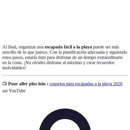
acuáticas
surf, kayak, y paddle surf.
Clima
Condiciones meteorológicas típicas de las zonas
costero
costeras, como la brisa marina y la exposición solar.
Al final, organizar una
escapada fácil a la playa
puede ser más
sencillo de lo que parece. Con la planificación adecuada y siguiendo
estos pasos, estarás listo para disfrutar de un tiempo extraordinario
en la costa. ¡No olvides disfrutar al máximo y crear recuerdos
inolvidables!
📺
Pour aller plus loin :
consejos para escapadas a la playa 2026
sur YouTube