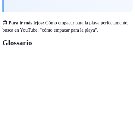
📺 Para ir más lejos:
Cómo empacar para la playa perfectamente,
busca en YouTube: "cómo empacar para la playa".
Glossario
Terme
Définition
Escapada a
Un viaje corto, generalmente de relax, a una costa
la playa
para disfrutar del mar y la naturaleza.
El proceso de organizar los diferentes aspectos de
Planificación
un viaje, como transporte, alojamiento y
de Viajes
actividades.
Equipaje
Artículos necesarios y prácticos que se llevan en
Esencial
un viaje para garantizar comodidad y disfrute.