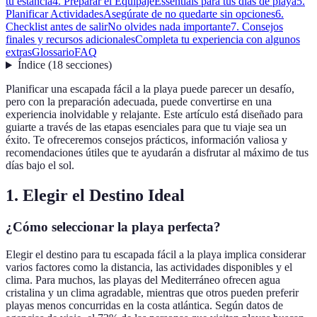
tu estancia
4. Preparar el Equipaje
Essentials para tus días de playa
5.
Planificar Actividades
Asegúrate de no quedarte sin opciones
6.
Checklist antes de salir
No olvides nada importante
7. Consejos
finales y recursos adicionales
Completa tu experiencia con algunos
extras
Glossario
FAQ
Índice
(
18
secciones
)
Planificar una escapada fácil a la playa puede parecer un desafío,
pero con la preparación adecuada, puede convertirse en una
experiencia inolvidable y relajante. Este artículo está diseñado para
guiarte a través de las etapas esenciales para que tu viaje sea un
éxito. Te ofreceremos consejos prácticos, información valiosa y
recomendaciones útiles que te ayudarán a disfrutar al máximo de tus
días bajo el sol.
1. Elegir el Destino Ideal
¿Cómo seleccionar la playa perfecta?
Elegir el destino para tu escapada fácil a la playa implica considerar
varios factores como la distancia, las actividades disponibles y el
clima. Para muchos, las playas del Mediterráneo ofrecen agua
cristalina y un clima agradable, mientras que otros pueden preferir
playas menos concurridas en la costa atlántica. Según datos de