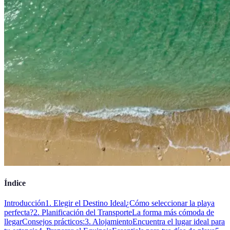
Índice
Introducción
1. Elegir el Destino Ideal
¿Cómo seleccionar la playa
perfecta?
2. Planificación del Transporte
La forma más cómoda de
llegar
Consejos prácticos:
3. Alojamiento
Encuentra el lugar ideal para