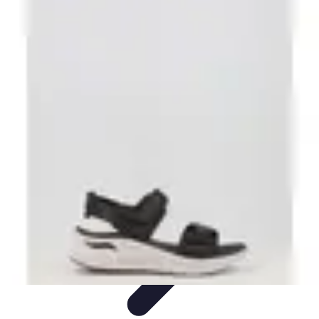
Escapadas Fáciles
Consejos de Viaje
Destinos
Escapadas en la Naturaleza
Escapadas
Cortas
Escapadas Creativas
Escapadas Fáciles