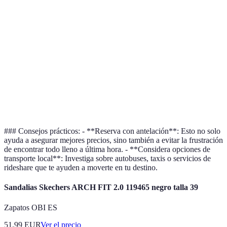
Posible
Flexibilidad
Coche
congestión en
Variable
en horarios
vacaciones
Ecológico y
Limitaciones de
Tren
Moderado
cómodo
horario
Rápido para
Costos más
Vuelo
largas
altos, tiempo
Alto
distancias
para el check-in
### Consejos prácticos: - **Reserva con antelación**: Esto no solo
ayuda a asegurar mejores precios, sino también a evitar la frustración
de encontrar todo lleno a última hora. - **Considera opciones de
transporte local**: Investiga sobre autobuses, taxis o servicios de
rideshare que te ayuden a moverte en tu destino.
Sandalias Skechers ARCH FIT 2.0 119465 negro talla 39
Zapatos OBI ES
51.99
EUR
Ver el precio