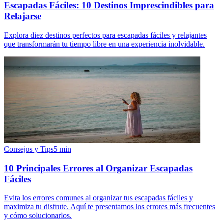
Escapadas Fáciles: 10 Destinos Imprescindibles para
Relajarse
Explora diez destinos perfectos para escapadas fáciles y relajantes
que transformarán tu tiempo libre en una experiencia inolvidable.
Consejos y Tips
5
min
10 Principales Errores al Organizar Escapadas
Fáciles
Evita los errores comunes al organizar tus escapadas fáciles y
maximiza tu disfrute. Aquí te presentamos los errores más frecuentes
y cómo solucionarlos.