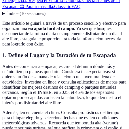
Emergencia
5. Respeta el Entorno Natural
6. Checklist antes de tu
Escapada
📺 Para ir más allá:
Glossario
FAQ
Índice
(
10
secciones
)
Este artículo te guiará a través de un proceso sencillo y efectivo para
organizar una
escapada fácil al campo
. Ya sea que busques
desconectar de la rutina diaria o simplemente disfrutar de un día al
aire libre, esta guía te proporcionará toda la información necesaria
para lograrlo con éxito.
1. Define el Lugar y la Duración de tu Escapada
Antes de comenzar a empacar, es crucial definir a dónde irás y
cuánto tiempo planeas quedarte. Considera tus expectativas: si
quieres un fin de semana de relajación o una aventura llena de
actividades. Investiga en línea y consulta aplicaciones de mapas para
identificar los mejores destinos de camping o parques naturales
cercanos. Según el
INSEE
, en 2025, el 45% de los españoles
optaron por escapadas cortas en la naturaleza, lo que demuestra el
interés por disfrutar del aire libre.
Además, ten en cuenta el clima. Consulta pronósticos del tiempo
para el lugar elegido y selecciona fechas que eviten condiciones
meteorológicas adversas. Recuerda que temporada alta (verano)
puede tener más turistas, así que prefiere la primavera o el otoño si