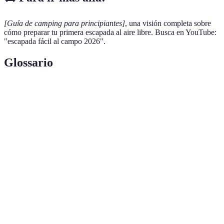
[Guía de camping para principiantes]
, una visión completa sobre
cómo preparar tu primera escapada al aire libre. Busca en YouTube:
"escapada fácil al campo 2026".
Glossario
Terme
Définition
Escapada
Viaje corto a áreas rurales o naturales para relajarse
al campo
y disfrutar de actividades al aire libre.
No dejar
Conjunto de prácticas que promueven el cuidado del
rastro
medio ambiente durante actividades recreativas.
Botiquín
Conjunto de suministros básicos y equipos para
de
tratar lesiones y enfermedades leves en situaciones
primeros
de emergencia.
auxilios