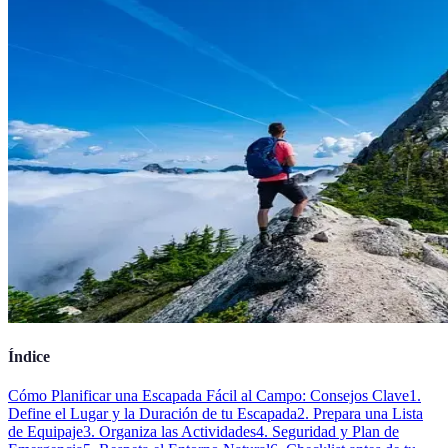
Índice
Cómo Planificar una Escapada Fácil al Campo: Consejos Clave
1.
Define el Lugar y la Duración de tu Escapada
2. Prepara una Lista
de Equipaje
3. Organiza las Actividades
4. Seguridad y Plan de