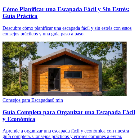
Cómo Planificar una Escapada Fácil y Sin Estrés:
Guía Práctica
Descubre cómo planificar una escapada fácil y sin estrés con estos
consejos prácticos y una guía paso a paso.
Consejos para Escapadas
6
min
Guía Completa para Organizar una Escapada Fácil
y Económica
Aprende a organizar una escapada fácil y económica con nuestra
guía completa. Consejos prácticos y errores comunes a evitar.