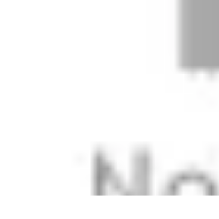
Escapadas Fáciles
Consejos de Viaje
Destinos
Escapadas en la Naturaleza
Escapadas Cort
Escapadas Fáciles