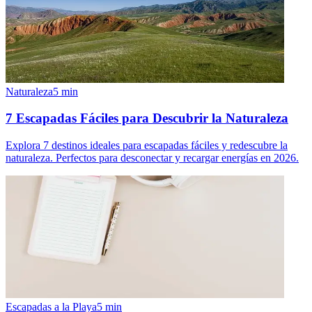
Naturaleza
5
min
7 Escapadas Fáciles para Descubrir la Naturaleza
Explora 7 destinos ideales para escapadas fáciles y redescubre la
naturaleza. Perfectos para desconectar y recargar energías en 2026.
Escapadas a la Playa
5
min