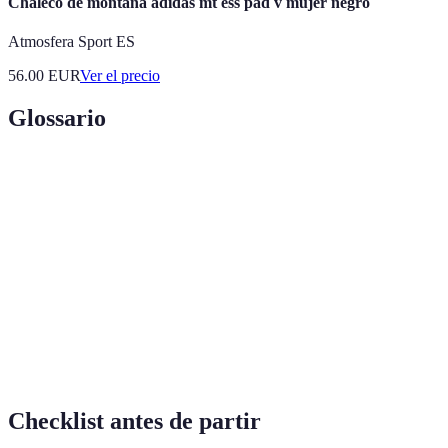
Chaleco de montaña adidas mt ess pad v mujer negro
Atmosfera Sport ES
56.00
EUR
Ver el precio
Glossario
Termino
Definición
Actividad de pasar la noche al aire libre en
Camping
tienda.
Senderismo
Actividad de caminar por rutas naturales.
Parque
Zona protegida para la conservación de la
Natural
naturaleza.
Checklist antes de partir