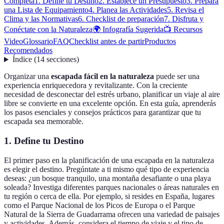
Completa
1. Define tu Destino
2. Establece un Presupuesto
3. Prepara
una Lista de Equipamiento
4. Planea las Actividades
5. Revisa el
Clima y las Normativas
6. Checklist de preparación
7. Disfruta y
Conéctate con la Naturaleza
🌍 Infografía Sugerida
📺 Recursos
Video
Glossario
FAQ
Checklist antes de partir
Productos
Recomendados
Índice
(
14
secciones
)
Organizar una
escapada fácil en la naturaleza
puede ser una
experiencia enriquecedora y revitalizante. Con la creciente
necesidad de desconectar del estrés urbano, planificar un viaje al aire
libre se convierte en una excelente opción. En esta guía, aprenderás
los pasos esenciales y consejos prácticos para garantizar que tu
escapada sea memorable.
1. Define tu Destino
El primer paso en la planificación de una escapada en la naturaleza
es elegir el destino. Pregúntate a ti mismo qué tipo de experiencia
deseas: ¿un bosque tranquilo, una montaña desafiante o una playa
soleada? Investiga diferentes parques nacionales o áreas naturales en
tu región o cerca de ella. Por ejemplo, si resides en España, lugares
como el Parque Nacional de los Picos de Europa o el Parque
Natural de la Sierra de Guadarrama ofrecen una variedad de paisajes
y actividades. Además, considera el tiempo de viaje y el tipo de