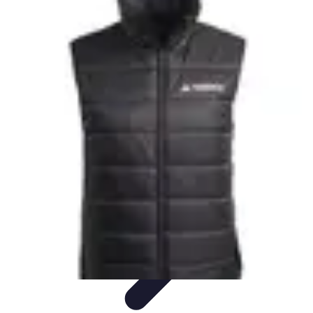
Escapadas Fáciles
Consejos de Viaje
Destinos
Escapadas en la Naturaleza
Escapadas
Cortas
Escapadas Creativas
Escapadas Fáciles