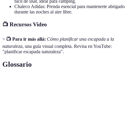
fácil de usar, ideal para camping.
Chaleco Adidas: Prenda esencial para mantenerte abrigado
durante las noches al aire libre.
📺 Recursos Video
>
📺 Para ir más allá:
Cómo planificar una escapada a la
naturaleza
, una guía visual completa. Revisa en YouTube:
"planificar escapada naturaleza".
Glossario
Término
Definición
Actividad de caminar por senderos en áreas
Senderismo
naturales.
Práctica de pasar la noche al aire libre en
Camping
tiendas de campaña.