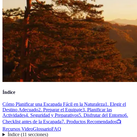
Índice
Cómo Planificar una Escapada Fácil en la Naturaleza
1. Elegir el
Destino Adecuado
2. Preparar el Equipaje
3. Planificar las
Actividades
4. Seguridad y Preparativos
5. Disfrutar del Entorno
6.
Checklist antes de la Escapada
7. Productos Recomendados
📺
Recursos Video
Glossario
FAQ
Índice
(
11
secciones
)