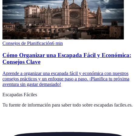
Consejos de Planificación
6
min
Cómo Organizar una Escapada Fácil y Económica:
Consejos Clave
Aprende a organizar una escapada fácil y económica con nuestros
consejos prácticos y un enfoque paso a paso. ¡Planifica tu próxima
aventura sin gastar demasiado!
Escapadas Fáciles
Tu fuente de información para saber todo sobre
escapadas faciles.es
.