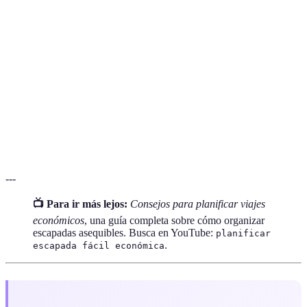
La cantidad total de dinero asignada para
Presupuesto
actividades durante un viaje.
Un plan detallado de actividades y horarios durante
Itinerario
un viaje.
El lugar donde te quedarás durante tu escapada,
Alojamiento
como hoteles o apartamentos.
---
📺 Para ir más lejos:
Consejos para planificar viajes
económicos
, una guía completa sobre cómo organizar
escapadas asequibles. Busca en YouTube:
planificar
.
escapada fácil económica