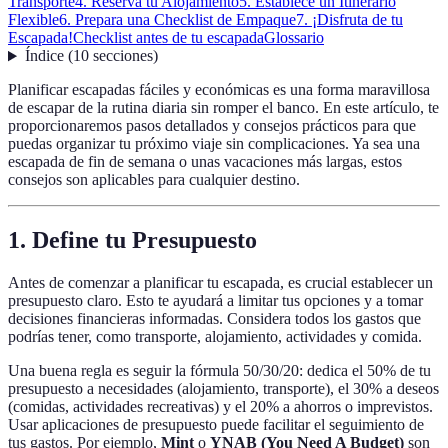
Transporte
4. Reserva tu Alojamiento
5. Establece un Itinerario
Flexible
6. Prepara una Checklist de Empaque
7. ¡Disfruta de tu
Escapada!
Checklist antes de tu escapada
Glossario
Índice
(
10
secciones
)
Planificar escapadas fáciles y económicas es una forma maravillosa
de escapar de la rutina diaria sin romper el banco. En este artículo, te
proporcionaremos pasos detallados y consejos prácticos para que
puedas organizar tu próximo viaje sin complicaciones. Ya sea una
escapada de fin de semana o unas vacaciones más largas, estos
consejos son aplicables para cualquier destino.
1. Define tu Presupuesto
Antes de comenzar a planificar tu escapada, es crucial establecer un
presupuesto claro. Esto te ayudará a limitar tus opciones y a tomar
decisiones financieras informadas. Considera todos los gastos que
podrías tener, como transporte, alojamiento, actividades y comida.
Una buena regla es seguir la fórmula 50/30/20: dedica el 50% de tu
presupuesto a necesidades (alojamiento, transporte), el 30% a deseos
(comidas, actividades recreativas) y el 20% a ahorros o imprevistos.
Usar aplicaciones de presupuesto puede facilitar el seguimiento de
tus gastos. Por ejemplo,
Mint
o
YNAB (You Need A Budget)
son