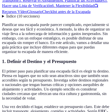
Transporte
3. Reservar el Alojamiento
4. Planificar las Actividades
5.
Hacer una Lista de Verificación
6. Mantener la Flexibilidad
📺
Recursos Vídeo
Glossario
Checklist antes de la Escapada
Índice
(
10
secciones
)
Planificar una escapada puede parecer complicado, especialmente si
deseas que sea fácil y económica. A menudo, la idea de organizar un
viaje lleva a la sobrecarga de información y gastos inesperados. Sin
embargo, con un enfoque estratégico, es posible disfrutar de una
escapada sin romper el banco. En este artículo, vamos a detallar una
guía práctica que incluye diferentes etapas para que puedas
organizar tu escapada de manera eficiente.
1. Definir el Destino y el Presupuesto
El primer paso para planificar una escapada fácil es elegir tu destino.
Piensa en lugares que no solo sean atractivos sino que también sean
accesibles según tu presupuesto. Investiga sobre destinos regionales
o nacionales que tengan buenas críticas y opciones asequibles de
alojamiento y actividades. Un ejemplo sencillo es considerar
ciudades cercanas que ofrezcan una rica cultura y gastronomía, sin
la necesidad de volar.
Una vez decidido el lugar, establece un presupuesto claro. Este debe
incluir transporte, alojamiento, comidas y actividades. Según
UFC-