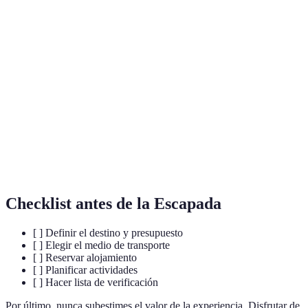
Terme
Définition
Cantidad de dinero asignada para un gasto
Presupuesto
específico.
Plan detallado de las actividades o destinos a
Itinerario
visitar.
Capacidad de adaptarse a cambios en los planes
Flexibilidad
inicialmente establecidos.
Checklist antes de la Escapada
[ ] Definir el destino y presupuesto
[ ] Elegir el medio de transporte
[ ] Reservar alojamiento
[ ] Planificar actividades
[ ] Hacer lista de verificación
Por último, nunca subestimes el valor de la experiencia. Disfrutar de