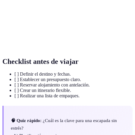
permite desconectar.
Un plan detallado de las actividades y rutas durante
Itinerario
un viaje.
Lugar donde te alojas durante un viaje, que puede
Alojamiento
ser hotel, hostal, etc.
Checklist antes de viajar
[ ] Definir el destino y fechas.
[ ] Establecer un presupuesto claro.
[ ] Reservar alojamiento con antelación.
[ ] Crear un itinerario flexible.
[ ] Realizar una lista de empaques.
🧠 Quiz rápido:
¿Cuál es la clave para una escapada sin
estrés?