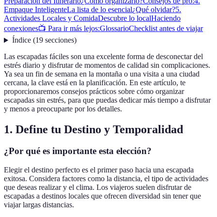
Preparación del Itinerario
¿Cómo organizarlo?
Consejos de pro:
4.
Empaque Inteligente
La lista de lo esencial
¿Qué olvidar?
5.
Actividades Locales y Comida
Descubre lo local
Haciendo
conexiones
📺 Para ir más lejos:
Glossario
Checklist antes de viajar
Índice
(
19
secciones
)
Las escapadas fáciles son una excelente forma de desconectar del
estrés diario y disfrutar de momentos de calidad sin complicaciones.
Ya sea un fin de semana en la montaña o una visita a una ciudad
cercana, la clave está en la planificación. En este artículo, te
proporcionaremos consejos prácticos sobre cómo organizar
escapadas sin estrés, para que puedas dedicar más tiempo a disfrutar
y menos a preocuparte por los detalles.
1. Define tu Destino y Temporalidad
¿Por qué es importante esta elección?
Elegir el destino perfecto es el primer paso hacia una escapada
exitosa. Considera factores como la distancia, el tipo de actividades
que deseas realizar y el clima. Los viajeros suelen disfrutar de
escapadas a destinos locales que ofrecen diversidad sin tener que
viajar largas distancias.