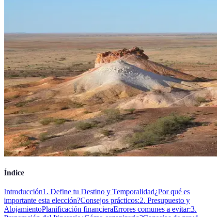
Índice
Introducción
1. Define tu Destino y Temporalidad
¿Por qué es
importante esta elección?
Consejos prácticos:
2. Presupuesto y
Alojamiento
Planificación financiera
Errores comunes a evitar:
3.