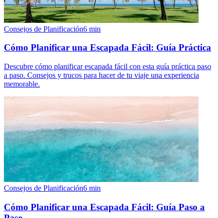
Consejos de Planificación
6
min
Cómo Planificar una Escapada Fácil: Guía Práctica
Descubre cómo planificar escapada fácil con esta guía práctica paso
a paso. Consejos y trucos para hacer de tu viaje una experiencia
memorable.
Consejos de Planificación
6
min
Cómo Planificar una Escapada Fácil: Guía Paso a
Paso