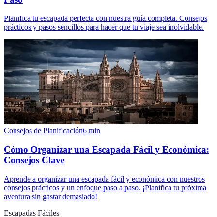
Planifica tu escapada perfecta con nuestra guía completa. Consejos
prácticos y pasos sencillos para hacer que tu viaje sea inolvidable.
Consejos de Planificación
6
min
Cómo Organizar una Escapada Fácil y Económica:
Consejos Clave
Aprende a organizar una escapada fácil y económica con nuestros
consejos prácticos y un enfoque paso a paso. ¡Planifica tu próxima
aventura sin gastar demasiado!
Escapadas Fáciles