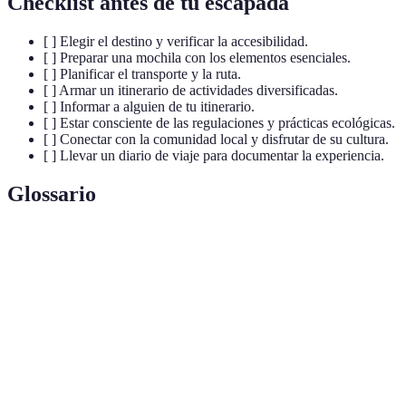
Checklist antes de tu escapada
[ ] Elegir el destino y verificar la accesibilidad.
[ ] Preparar una mochila con los elementos esenciales.
[ ] Planificar el transporte y la ruta.
[ ] Armar un itinerario de actividades diversificadas.
[ ] Informar a alguien de tu itinerario.
[ ] Estar consciente de las regulaciones y prácticas ecológicas.
[ ] Conectar con la comunidad local y disfrutar de su cultura.
[ ] Llevar un diario de viaje para documentar la experiencia.
Glossario
Terme
Définition
Forma de turismo responsable que busca
Ecoturismo
conservar el medio ambiente y la cultura local.
Actividad recreativa que consiste en recorrer
Senderismo
senderos naturales.