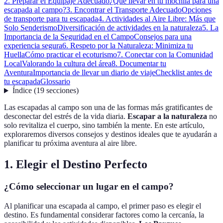
2. Preparar el Equipaje Adecuado
¿Qué llevar en tu mochila para una
escapada al campo?
3. Encontrar el Transporte Adecuado
Opciones
de transporte para tu escapada
4. Actividades al Aire Libre: Más que
Solo Senderismo
Diversificación de actividades en la naturaleza
5. La
Importancia de la Seguridad en el Campo
Consejos para una
experiencia segura
6. Respeto por la Naturaleza: Minimiza tu
Huella
Cómo practicar el ecoturismo
7. Conectar con la Comunidad
Local
Valorando la cultura del área
8. Documentar tu
Aventura
Importancia de llevar un diario de viaje
Checklist antes de
tu escapada
Glossario
Índice
(
19
secciones
)
Las escapadas al campo son una de las formas más gratificantes de
desconectar del estrés de la vida diaria.
Escapar a la naturaleza
no
solo revitaliza el cuerpo, sino también la mente. En este artículo,
exploraremos diversos consejos y destinos ideales que te ayudarán a
planificar tu próxima aventura al aire libre.
1. Elegir el Destino Perfecto
¿Cómo seleccionar un lugar en el campo?
Al planificar una escapada al campo, el primer paso es elegir el
destino. Es fundamental considerar factores como la cercanía, la