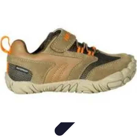
Escapadas Fáciles
Consejos de Viaje
Destinos
Escapadas en la Naturaleza
Escapadas
Cortas
Escapadas Creativas
Escapadas Fáciles