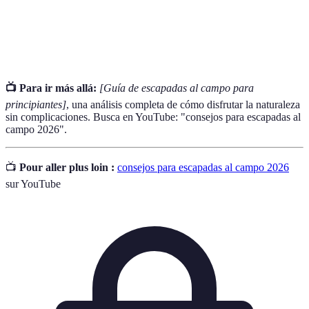
Variedad de vida en un entorno determinado,
Biodiversidad
incluyendo diferentes especies de plantas y
animales.
📺 Para ir más allá:
[Guía de escapadas al campo para
principiantes]
, una análisis completa de cómo disfrutar la naturaleza
sin complicaciones. Busca en YouTube: "consejos para escapadas al
campo 2026".
📺
Pour aller plus loin :
consejos para escapadas al campo 2026
sur YouTube