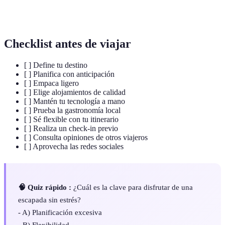
Plan detallado de las actividades y paradas durante
Itinerario
un viaje.
Checklist antes de viajar
[ ] Define tu destino
[ ] Planifica con anticipación
[ ] Empaca ligero
[ ] Elige alojamientos de calidad
[ ] Mantén tu tecnología a mano
[ ] Prueba la gastronomía local
[ ] Sé flexible con tu itinerario
[ ] Realiza un check-in previo
[ ] Consulta opiniones de otros viajeros
[ ] Aprovecha las redes sociales
🧠 Quiz rápido :
¿Cuál es la clave para disfrutar de una
escapada sin estrés?
- A) Planificación excesiva
- B) Flexibilidad