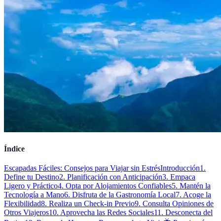
Índice
Escapadas Fáciles: Consejos para Viajar sin Estrés
Introducción
1.
Define tu Destino
2. Planificación con Anticipación
3. Empaca
Ligero y Práctico
4. Opta por Alojamientos Confiables
5. Mantén la
Tecnología a Mano
6. Disfruta de la Gastronomía Local
7. Acoge la
Flexibilidad
8. Realiza un Check-in Previo
9. Consulta Opiniones de
Otros Viajeros
10. Aprovecha las Redes Sociales
11. Desconecta del