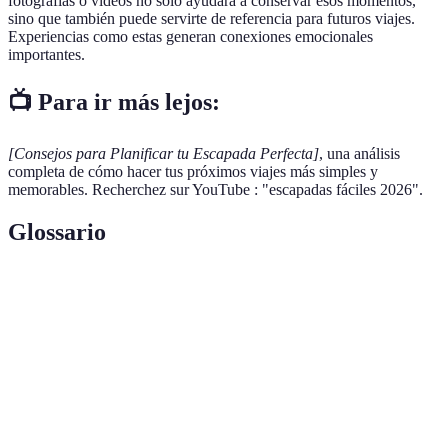
fotografías o videos no solo ayudará a conservar esos momentos,
sino que también puede servirte de referencia para futuros viajes.
Experiencias como estas generan conexiones emocionales
importantes.
📺 Para ir más lejos:
[Consejos para Planificar tu Escapada Perfecta]
, una análisis
completa de cómo hacer tus próximos viajes más simples y
memorables. Recherchez sur YouTube : "escapadas fáciles 2026".
Glossario
Terme
Définition
Viaje corto, generalmente de ocio, a un lugar fuera
Escapada
del hogar.
Alojamiento
Lugar donde se puede pernoctar durante un viaje.