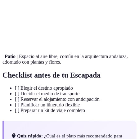
Costumbre de salir a tomar tapas y disfrutar de la
Tapeo
comida en compañía.
Estilo musical y de baile, emblemático de la cultura
Flamenco
andaluza.
|
Patio
| Espacio al aire libre, común en la arquitectura andaluza,
adornado con plantas y flores.
Checklist antes de tu Escapada
[ ] Elegir el destino apropiado
[ ] Decidir el medio de transporte
[ ] Reservar el alojamiento con anticipación
[ ] Planificar un itinerario flexible
[ ] Preparar un kit de viaje completo
🧠 Quiz rápido:
¿Cuál es el plato más recomendado para