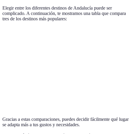
Elegir entre los diferentes destinos de Andalucía puede ser
complicado. A continuación, te mostramos una tabla que compara
tres de los destinos más populares:
Destino
Principal Atractivo
Actividades
Recomendado
Tour
La Catedral y
Amantes de la
Sevilla
guiado,
Alcázar
historia
flamenco
Senderismo,
Granada
La Alhambra
Viajeros cultur
gastronomía
Paseos por
Córdoba
La Mezquita
Familias y pare
la Judería
Gracias a estas comparaciones, puedes decidir fácilmente qué lugar
se adapta más a tus gustos y necesidades.