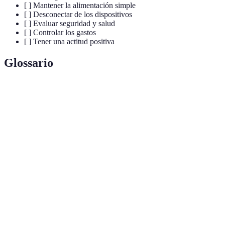
[ ] Mantener la alimentación simple
[ ] Desconectar de los dispositivos
[ ] Evaluar seguridad y salud
[ ] Controlar los gastos
[ ] Tener una actitud positiva
Glossario
Terme
Définition
Escapada
Un viaje corto que busca desconectar de la rutina y
fácil
disfrutar sin complicaciones.
Un plan detallado sobre cómo y cuándo se llevarán
Itinerario
a cabo las actividades en un viaje.
La cantidad de dinero que se planea gastar durante
Presupuesto
una escapada, incluyendo alojamiento, comida, y
actividades.