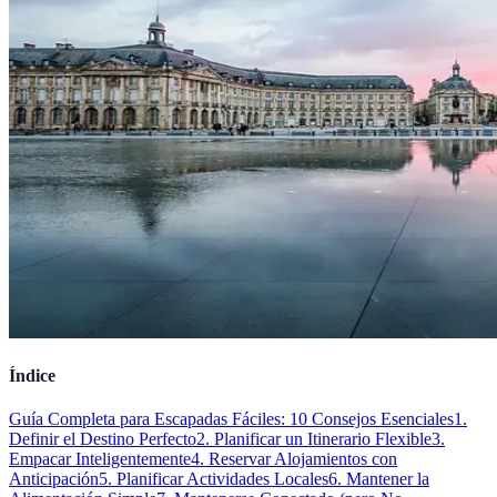
Índice
Guía Completa para Escapadas Fáciles: 10 Consejos Esenciales
1.
Definir el Destino Perfecto
2. Planificar un Itinerario Flexible
3.
Empacar Inteligentemente
4. Reservar Alojamientos con
Anticipación
5. Planificar Actividades Locales
6. Mantener la