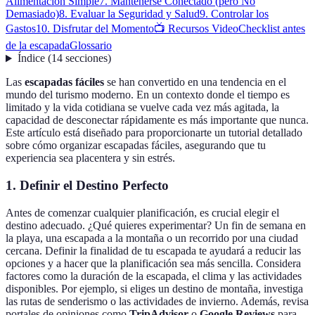
Alimentación Simple
7. Mantenerse Conectado (pero No
Demasiado)
8. Evaluar la Seguridad y Salud
9. Controlar los
Gastos
10. Disfrutar del Momento
📺 Recursos Video
Checklist antes
de la escapada
Glossario
Índice
(
14
secciones
)
Las
escapadas fáciles
se han convertido en una tendencia en el
mundo del turismo moderno. En un contexto donde el tiempo es
limitado y la vida cotidiana se vuelve cada vez más agitada, la
capacidad de desconectar rápidamente es más importante que nunca.
Este artículo está diseñado para proporcionarte un tutorial detallado
sobre cómo organizar escapadas fáciles, asegurando que tu
experiencia sea placentera y sin estrés.
1. Definir el Destino Perfecto
Antes de comenzar cualquier planificación, es crucial elegir el
destino adecuado. ¿Qué quieres experimentar? Un fin de semana en
la playa, una escapada a la montaña o un recorrido por una ciudad
cercana. Definir la finalidad de tu escapada te ayudará a reducir las
opciones y a hacer que la planificación sea más sencilla. Considera
factores como la duración de la escapada, el clima y las actividades
disponibles. Por ejemplo, si eliges un destino de montaña, investiga
las rutas de senderismo o las actividades de invierno. Además, revisa
portales de opiniones como
TripAdvisor
o
Google Reviews
para