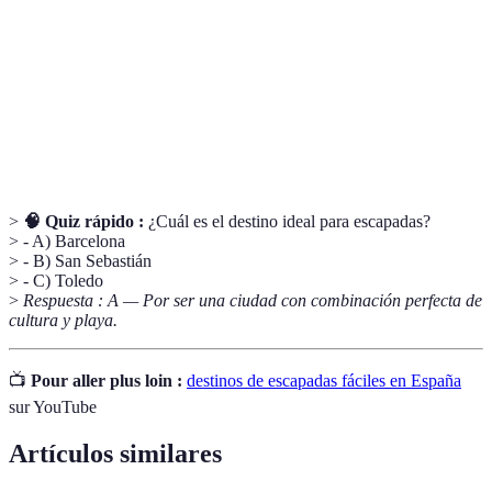
Pequeños aperitivos típicos del País Vasco,
Pintxos
ideales para compartir y degustar.
Patrimonio de
Reconocimiento otorgado por la UNESCO a
la Humanidad
sitios de importancia cultural y natural.
>
🧠 Quiz rápido :
¿Cuál es el destino ideal para escapadas?
> - A) Barcelona
> - B) San Sebastián
> - C) Toledo
>
Respuesta : A — Por ser una ciudad con combinación perfecta de
cultura y playa.
📺
Pour aller plus loin :
destinos de escapadas fáciles en España
sur YouTube
Artículos similares