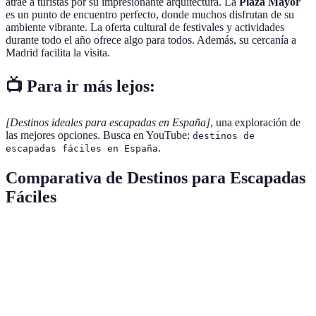
atrae a turistas por su impresionante arquitectura. La
Plaza Mayor
es un punto de encuentro perfecto, donde muchos disfrutan de su
ambiente vibrante. La oferta cultural de festivales y actividades
durante todo el año ofrece algo para todos. Además, su cercanía a
Madrid facilita la visita.
📺 Para ir más lejos:
[Destinos ideales para escapadas en España]
, una exploración de
las mejores opciones. Busca en YouTube:
destinos de
.
escapadas fáciles en España
Comparativa de Destinos para Escapadas
Fáciles
Destino
Accesibilidad
Actividades
Atractivo principa
Playa,
Barcelona
Alta
Sagrada Familia
Cultura