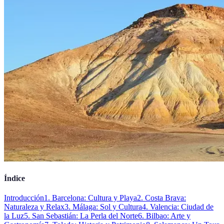
Índice
Introducción
1. Barcelona: Cultura y Playa
2. Costa Brava:
Naturaleza y Relax
3. Málaga: Sol y Cultura
4. Valencia: Ciudad de
la Luz
5. San Sebastián: La Perla del Norte
6. Bilbao: Arte y