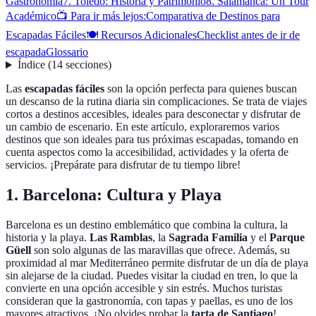
Gastronomía
7. Toledo: Historia y Patrimonio
8. Salamanca: Un Tour
Académico
📺 Para ir más lejos:
Comparativa de Destinos para
Escapadas Fáciles
🍽️ Recursos Adicionales
Checklist antes de ir de
escapada
Glossario
Índice
(
14
secciones
)
Las
escapadas fáciles
son la opción perfecta para quienes buscan
un descanso de la rutina diaria sin complicaciones. Se trata de viajes
cortos a destinos accesibles, ideales para desconectar y disfrutar de
un cambio de escenario. En este artículo, exploraremos varios
destinos que son ideales para tus próximas escapadas, tomando en
cuenta aspectos como la accesibilidad, actividades y la oferta de
servicios. ¡Prepárate para disfrutar de tu tiempo libre!
1. Barcelona: Cultura y Playa
Barcelona es un destino emblemático que combina la cultura, la
historia y la playa.
Las Ramblas
, la
Sagrada Familia
y el
Parque
Güell
son solo algunas de las maravillas que ofrece. Además, su
proximidad al mar Mediterráneo permite disfrutar de un día de playa
sin alejarse de la ciudad. Puedes visitar la ciudad en tren, lo que la
convierte en una opción accesible y sin estrés. Muchos turistas
consideran que la gastronomía, con tapas y paellas, es uno de los
mayores atractivos. ¡No olvides probar la
tarta de Santiago
!