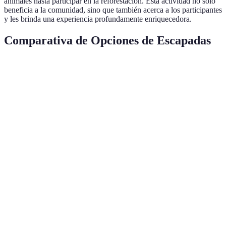
animales hasta participar en la reforestación. Esta actividad no solo
beneficia a la comunidad, sino que también acerca a los participantes
y les brinda una experiencia profundamente enriquecedora.
Comparativa de Opciones de Escapadas
Tipo de Escapada
Ventajas
Desventajas
Ideal para
Implica
Conexión,
Amigos,
Naturaleza
preparación,
bajo costo
familias
clima
Amantes
Variedad,
Puede ser
Gastronómica
de la
experiencia
costoso
comida
Puede
Creatividad,
requerir
Grupos
Talleres Creativos
unión
tiempo de
creativos
calidad