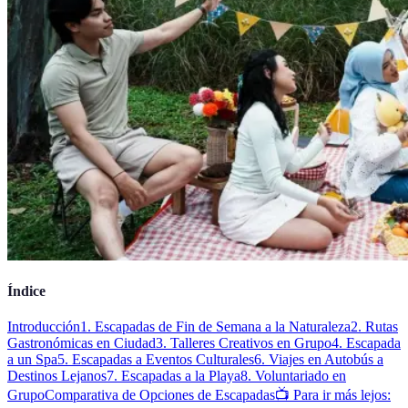
Índice
Introducción
1. Escapadas de Fin de Semana a la Naturaleza
2. Rutas
Gastronómicas en Ciudad
3. Talleres Creativos en Grupo
4. Escapada
a un Spa
5. Escapadas a Eventos Culturales
6. Viajes en Autobús a
Destinos Lejanos
7. Escapadas a la Playa
8. Voluntariado en
Grupo
Comparativa de Opciones de Escapadas
📺 Para ir más lejos: