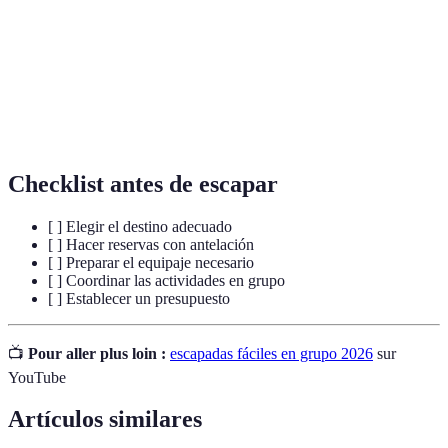
Turismo
Un concepto que invita a unirse para compartir
colaborativo
recursos y experiencias durante un viaje.
Team
Actividades destinadas a mejorar la cohesión y el
building
trabajo en equipo en un grupo.
Checklist antes de escapar
[ ] Elegir el destino adecuado
[ ] Hacer reservas con antelación
[ ] Preparar el equipaje necesario
[ ] Coordinar las actividades en grupo
[ ] Establecer un presupuesto
📺
Pour aller plus loin :
escapadas fáciles en grupo 2026
sur
YouTube
Artículos similares