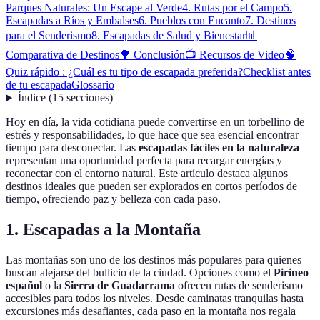
Parques Naturales: Un Escape al Verde
4. Rutas por el Campo
5.
Escapadas a Ríos y Embalses
6. Pueblos con Encanto
7. Destinos
para el Senderismo
8. Escapadas de Salud y Bienestar
📊
Comparativa de Destinos
🌳 Conclusión
📺 Recursos de Video
🧠
Quiz rápido : ¿Cuál es tu tipo de escapada preferida?
Checklist antes
de tu escapada
Glossario
Índice
(
15
secciones
)
Hoy en día, la vida cotidiana puede convertirse en un torbellino de
estrés y responsabilidades, lo que hace que sea esencial encontrar
tiempo para desconectar. Las
escapadas fáciles en la naturaleza
representan una oportunidad perfecta para recargar energías y
reconectar con el entorno natural. Este artículo destaca algunos
destinos ideales que pueden ser explorados en cortos períodos de
tiempo, ofreciendo paz y belleza con cada paso.
1. Escapadas a la Montaña
Las montañas son uno de los destinos más populares para quienes
buscan alejarse del bullicio de la ciudad. Opciones como el
Pirineo
español
o la
Sierra de Guadarrama
ofrecen rutas de senderismo
accesibles para todos los niveles. Desde caminatas tranquilas hasta
excursiones más desafiantes, cada paso en la montaña nos regala