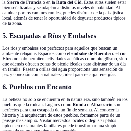
la
Sierra de Francia
o en la
Ruta del Cid
. Estas rutas suelen estar
bien señalizadas y se adaptan a distintos niveles de habilidad. Al
caminar por los caminos rurales, puedes disfrutar de la paisajística
local, además de tener la oportunidad de degustar productos típicos
de la zona.
5. Escapadas a Ríos y Embalses
Los ríos y embalses son perfectos para aquellos que buscan un
ambiente relajante. Espacios como el
embalse de Buendía
o el
río
Ebro
no solo permiten actividades acuáticas como piragüismo, sino
que además ofrecen zonas de picnic ideales para disfrutar de un día
en familia. Pasear a orillas del agua proporciona una sensación de
paz y conexión con la naturaleza, ideal para recargar energías.
6. Pueblos con Encanto
La belleza no solo se encuentra en la naturaleza, sino también en los
pueblos que la rodean. Lugares como
Ronda
o
Albarracín
son
perfectos para una escapada de un fin de semana. Al conocer la
historia y la arquitectura de estos pueblos, formamos parte de un
paisaje más amplio. Visitar mercados locales o degustar platos
típicos en restaurantes familiares puede transformar una simple
escapada en una experiencia memorable.