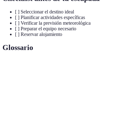
[ ] Seleccionar el destino ideal
[ ] Planificar actividades específicas
[ ] Verificar la previsión meteorológica
[ ] Preparar el equipo necesario
[ ] Reservar alojamiento
Glossario
Terme
Définition
Escapada
Un viaje breve para desconectar de la rutina diaria.
Actividad de caminar por senderos y rutas en la
Senderismo
naturaleza.
Parque
Área protegida, destinada a la conservación de la
Natural
naturaleza.