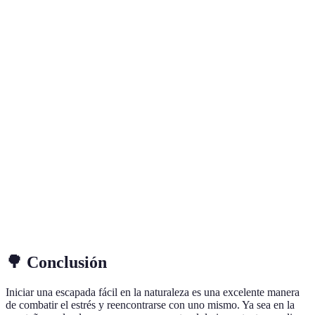
Menor
Pueblos con
Cultura local,
inmersión en
Turistas
Encanto
gastronomía
Naturaleza
Puede
Experiencia
requerir
completa de
Senderismo
mayor tiempo
Senderist
naturaleza y
de
cultura
planificación
Relajación
Puede ser
total,
costoso,
Personas
Bienestar
actividades de
menos
estresadas
autop cuidado
outdoor
🌳 Conclusión
Iniciar una escapada fácil en la naturaleza es una excelente manera
de combatir el estrés y reencontrarse con uno mismo. Ya sea en la