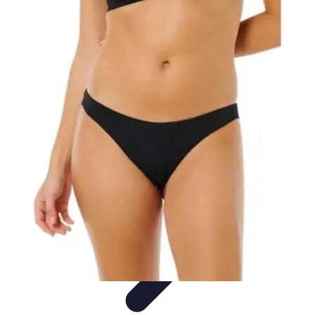
Escapadas Fáciles
Consejos de Viaje
Destinos
Escapadas en la Naturaleza
Escapadas
Cortas
Escapadas Creativas
Escapadas Fáciles