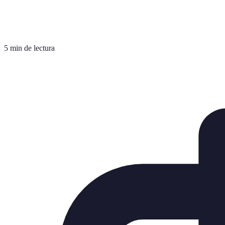
5 min de lectura