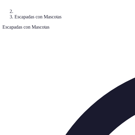
Escapadas con Mascotas
Escapadas con Mascotas