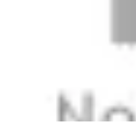
Escapadas Fáciles
Consejos de Viaje
Destinos
Escapadas en la Naturaleza
Escapadas Cort
Escapadas Fáciles