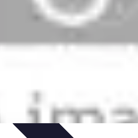
as
Escapadas Creativas