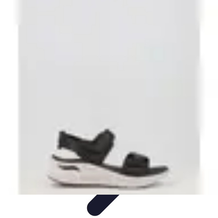
Escapadas Fáciles
Consejos de Viaje
Destinos
Escapadas en la Naturaleza
Escapadas
Cortas
Escapadas Creativas
Escapadas Fáciles