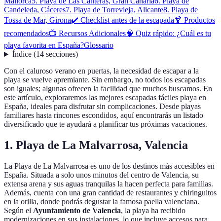
Mallorca
5. Playa de Las Canteras, Gran Canaria
6. Playa de
Candeleda, Cáceres
7. Playa de Torrevieja, Alicante
8. Playa de
Tossa de Mar, Girona
✔️ Checklist antes de la escapada
🍹 Productos
recomendados
📺 Recursos Adicionales
🧠 Quiz rápido: ¿Cuál es tu
playa favorita en España?
Glossario
Índice
(
14
secciones
)
Con el caluroso verano en puertas, la necesidad de escapar a la
playa se vuelve apremiante. Sin embargo, no todos los escapadas
son iguales; algunas ofrecen la facilidad que muchos buscamos. En
este artículo, exploraremos las mejores escapadas fáciles playa en
España, ideales para disfrutar sin complicaciones. Desde playas
familiares hasta rincones escondidos, aquí encontrarás un listado
diversificado que te ayudará a planificar tus próximas vacaciones.
1. Playa de La Malvarrosa, Valencia
La Playa de La Malvarrosa es uno de los destinos más accesibles en
España. Situada a solo unos minutos del centro de Valencia, su
extensa arena y sus aguas tranquilas la hacen perfecta para familias.
Además, cuenta con una gran cantidad de restaurantes y chiringuitos
en la orilla, donde podrás degustar la famosa paella valenciana.
Según el
Ayuntamiento de Valencia
, la playa ha recibido
modernizaciones en sus instalaciones, lo que incluye accesos para