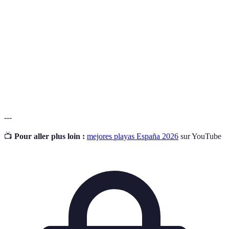
Escapada
Una salida breve a un destino que es cómodo y
Fácil
accesible.
La facilidad con la que los visitantes pueden llegar
Accesibilidad
y disfrutar de un lugar.
Turismo
Un tipo de turismo que se adapta a las necesidades
Familiar
y preferencias de toda la familia.
---
📺
Pour aller plus loin :
mejores playas España 2026
sur YouTube