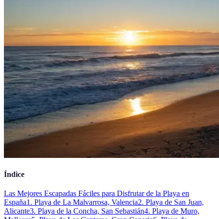
Índice
Las Mejores Escapadas Fáciles para Disfrutar de la Playa en
España
1. Playa de La Malvarrosa, Valencia
2. Playa de San Juan,
Alicante
3. Playa de la Concha, San Sebastián
4. Playa de Muro,