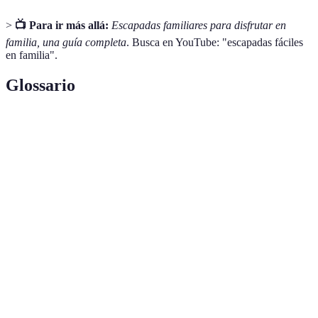
>
📺 Para ir más allá:
Escapadas familiares para disfrutar en
familia, una guía completa
. Busca en YouTube: "escapadas fáciles
en familia".
Glossario
Terme
Définition
Viajes cortos realizados principalmente por placer,
Escapadas
idealmente sin complicaciones.
Práctica de acampar en la naturaleza, donde los
Camping
participantes establecen un hogar temporal en tiendas
o vehículos recreativos.
Espacios recreativos donde se realizan diversas
Parques
atracciones, espectáculos y actividades relacionadas
temáticos
con un tema específico, como aventuras, culturas o
cuentos.