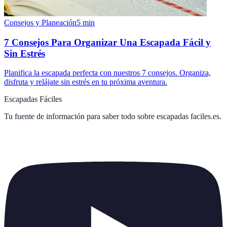
Consejos y Planeación
5
min
7 Consejos Para Organizar Una Escapada Fácil y
Sin Estrés
Planifica la escapada perfecta con nuestros 7 consejos. Organiza,
disfruta y relájate sin estrés en tu próxima aventura.
Escapadas Fáciles
Tu fuente de información para saber todo sobre
escapadas faciles.es
.