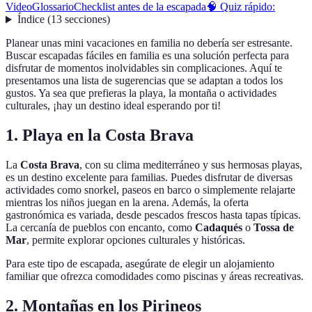
Video
Glossario
Checklist antes de la escapada
🧠 Quiz rápido:
Índice
(
13
secciones
)
Planear unas mini vacaciones en familia no debería ser estresante.
Buscar escapadas fáciles en familia es una solución perfecta para
disfrutar de momentos inolvidables sin complicaciones. Aquí te
presentamos una lista de sugerencias que se adaptan a todos los
gustos. Ya sea que prefieras la playa, la montaña o actividades
culturales, ¡hay un destino ideal esperando por ti!
1. Playa en la Costa Brava
La
Costa Brava
, con su clima mediterráneo y sus hermosas playas,
es un destino excelente para familias. Puedes disfrutar de diversas
actividades como snorkel, paseos en barco o simplemente relajarte
mientras los niños juegan en la arena. Además, la oferta
gastronómica es variada, desde pescados frescos hasta tapas típicas.
La cercanía de pueblos con encanto, como
Cadaqués
o
Tossa de
Mar
, permite explorar opciones culturales y históricas.
Para este tipo de escapada, asegúrate de elegir un alojamiento
familiar que ofrezca comodidades como piscinas y áreas recreativas.
2. Montañas en los Pirineos