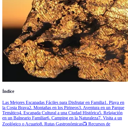
Índice
Las Mejores Escapadas Fáciles para Disfrutar en Familia
1. Playa en
la Costa Brava
2. Montañas en los Pirineos
3. Aventura en un Parque
Temático
4. Escapada Cultural a una Ciudad Histórica
5. Relajación
en un Balneario Familiar
6. Camping en la Naturaleza
7. Visita a un
Zoológico o Acuario
8. Rutas Gastronómicas
📺 Recursos de