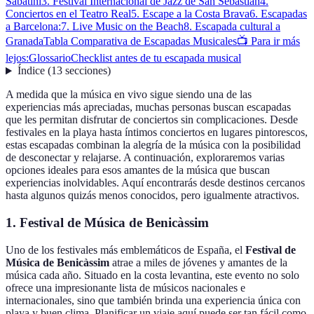
Sabatini
3. Festival Internacional de Jazz de San Sebastián
4.
Conciertos en el Teatro Real
5. Escape a la Costa Brava
6. Escapadas
a Barcelona:
7. Live Music on the Beach
8. Escapada cultural a
Granada
Tabla Comparativa de Escapadas Musicales
📺 Para ir más
lejos:
Glossario
Checklist antes de tu escapada musical
Índice
(
13
secciones
)
A medida que la música en vivo sigue siendo una de las
experiencias más apreciadas, muchas personas buscan escapadas
que les permitan disfrutar de conciertos sin complicaciones. Desde
festivales en la playa hasta íntimos conciertos en lugares pintorescos,
estas escapadas combinan la alegría de la música con la posibilidad
de desconectar y relajarse. A continuación, exploraremos varias
opciones ideales para esos amantes de la música que buscan
experiencias inolvidables. Aquí encontrarás desde destinos cercanos
hasta algunos quizás menos conocidos, pero igualmente atractivos.
1. Festival de Música de Benicàssim
Uno de los festivales más emblemáticos de España, el
Festival de
Música de Benicàssim
atrae a miles de jóvenes y amantes de la
música cada año. Situado en la costa levantina, este evento no solo
ofrece una impresionante lista de músicos nacionales e
internacionales, sino que también brinda una experiencia única con
playa y buen clima. Planificar un viaje aquí puede ser tan fácil como