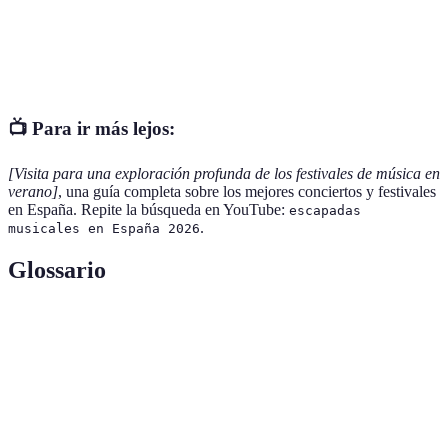
Conciertos
Variada
Verano
Fácil
en la playa
Granada
Flamenco
Verano
Moderada
📺 Para ir más lejos:
[Visita para una exploración profunda de los festivales de música en
verano]
, una guía completa sobre los mejores conciertos y festivales
en España. Repite la búsqueda en YouTube:
escapadas
.
musicales en España 2026
Glossario
Terme
Définition
Escapada
Un viaje corto a un lugar cercano, sin complicaciones
fácil
en la organización.
Evento musical en el que los artistas se presentan en