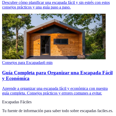
Descubre cómo planificar una escapada fácil y sin estrés con estos
consejos prácticos y una guía paso a paso.
Consejos para Escapadas
6
min
Guía Completa para Organizar una Escapada Fácil
y Económica
Aprende a organizar una escapada fácil y económica con nuestra
guía completa. Consejos prácticos y errores comunes a evitar.
Escapadas Fáciles
Tu fuente de información para saber todo sobre
escapadas faciles.es
.