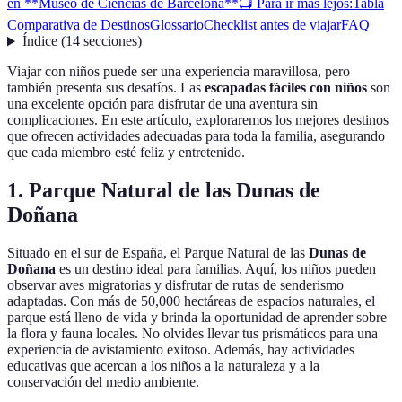
en **Museo de Ciencias de Barcelona**
📺 Para ir más lejos:
Tabla
Comparativa de Destinos
Glossario
Checklist antes de viajar
FAQ
Índice
(
14
secciones
)
Viajar con niños puede ser una experiencia maravillosa, pero
también presenta sus desafíos. Las
escapadas fáciles con niños
son
una excelente opción para disfrutar de una aventura sin
complicaciones. En este artículo, exploraremos los mejores destinos
que ofrecen actividades adecuadas para toda la familia, asegurando
que cada miembro esté feliz y entretenido.
1. Parque Natural de las
Dunas de
Doñana
Situado en el sur de España, el Parque Natural de las
Dunas de
Doñana
es un destino ideal para familias. Aquí, los niños pueden
observar aves migratorias y disfrutar de rutas de senderismo
adaptadas. Con más de 50,000 hectáreas de espacios naturales, el
parque está lleno de vida y brinda la oportunidad de aprender sobre
la flora y fauna locales. No olvides llevar tus prismáticos para una
experiencia de avistamiento exitoso. Además, hay actividades
educativas que acercan a los niños a la naturaleza y a la
conservación del medio ambiente.