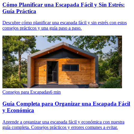
Cómo Planificar una Escapada Fácil y Sin Estrés:
Guía Práctica
Descubre cómo planificar una escapada fácil y sin estrés con estos
consejos prácticos y una guía paso a paso.
Consejos para Escapadas
6
min
Guía Completa para Organizar una Escapada Fácil
y Económica
Aprende a organizar una escapada fácil y económica con nuestra
guía completa. Consejos prácticos y errores comunes a evitar.