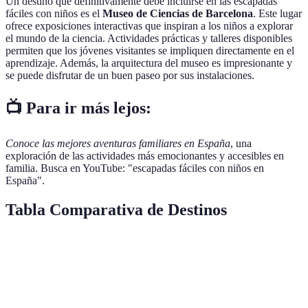
Un destino que definitivamente debe incluirse en las escapadas
fáciles con niños es el
Museo de Ciencias de Barcelona
. Este lugar
ofrece exposiciones interactivas que inspiran a los niños a explorar
el mundo de la ciencia. Actividades prácticas y talleres disponibles
permiten que los jóvenes visitantes se impliquen directamente en el
aprendizaje. Además, la arquitectura del museo es impresionante y
se puede disfrutar de un buen paseo por sus instalaciones.
📺 Para ir más lejos:
Conoce las mejores aventuras familiares en España
, una
exploración de las actividades más emocionantes y accesibles en
familia. Busca en YouTube: "escapadas fáciles con niños en
España".
Tabla Comparativa de Destinos
Destino
Tipo de Aventura
Actividades Destacadas
I
Parque
Observación de aves,
Natural de
Naturaleza
T
Rutas de senderismo