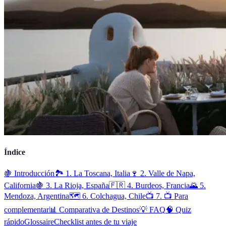
Índice
🍇 Introducción
🏞️ 1. La Toscana, Italia
🍷 2. Valle de Napa,
California
🍇 3. La Rioja, España
🇫🇷 4. Burdeos, Francia
🌄 5.
Mendoza, Argentina
🗺️ 6. Colchagua, Chile
📺 7. 📺 Para
complementar
📊 Comparativa de Destinos
💡 FAQ
🧠 Quiz
rápido
Glossaire
Checklist antes de tu viaje