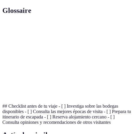
Glossaire
Terme
Définition
Conjunto de factores medioambientales y culturales
Terroir
únicos que afectan a un cultivo.
Proceso de recolección de uvas en su punto óptimo de
Vendimia
madurez.
Tiempo que el vino pasa envejeciendo en barricas de
Crianza
roble.
## Checklist antes de tu viaje - [ ] Investiga sobre las bodegas
disponibles - [ ] Consulta las mejores épocas de visita - [ ] Prepara tu
itinerario de escapada - [ ] Reserva alojamiento cercano - [ ]
Consulta opiniones y recomendaciones de otros visitantes