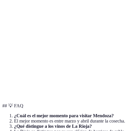
Destino
Clima
Principales Vinos
Mejor Época par
Toscana
Mediterráneo
Chianti, Brunello
Primaveral
Valle de
Cabernet
Mediterráneo
Todo el año
Napa
Sauvignon
La Rioja
Continental
Tempranillo
Septiembre-Nov
Burdeos
Atlántico
Cabernet, Merlot
Mayo-Octubre
Mendoza
Desértico
Malbec
Marzo-Abril
## 💡 FAQ
¿Cuál es el mejor momento para visitar Mendoza?
El mejor momento es entre marzo y abril durante la cosecha.
¿Qué distingue a los vinos de La Rioja?