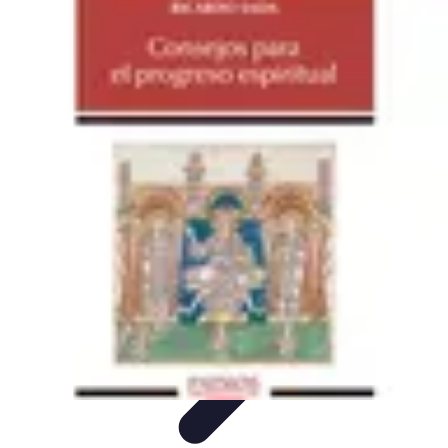
Escapadas Fáciles
Consejos de Viaje
Destinos
Escapadas en la Naturaleza
Escapadas
Cortas
Escapadas Creativas
Escapadas Fáciles