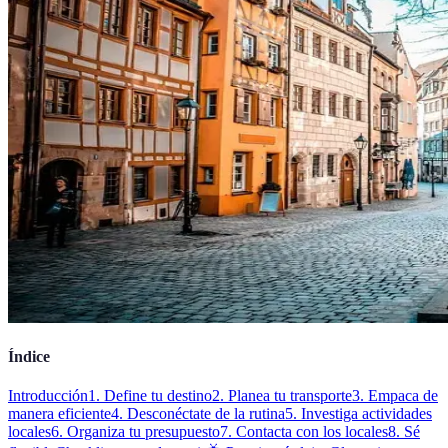
Índice
Introducción
1. Define tu destino
2. Planea tu transporte
3. Empaca de
manera eficiente
4. Desconéctate de la rutina
5. Investiga actividades
locales
6. Organiza tu presupuesto
7. Contacta con los locales
8. Sé