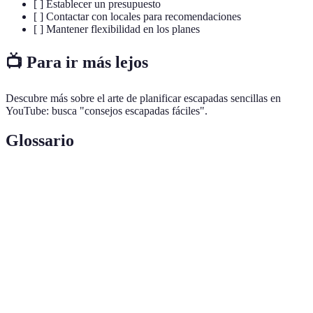
[ ] Establecer un presupuesto
[ ] Contactar con locales para recomendaciones
[ ] Mantener flexibilidad en los planes
📺 Para ir más lejos
Descubre más sobre el arte de planificar escapadas sencillas en
YouTube: busca "consejos escapadas fáciles".
Glossario
Terme
Définition
Escapada de
Un viaje corto, generalmente de viernes a
fin de semana
domingo, para relajarse y desconectar.
Proceso de planificación y control de los gastos
Budgeting
disponibles para un viaje.
Tradiciones, costumbres y estilo de vida de una