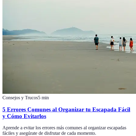
Consejos y Trucos
5
min
5 Errores Comunes al Organizar tu Escapada Fácil
y Cómo Evitarlos
Aprende a evitar los errores más comunes al organizar escapadas
fáciles y asegúrate de disfrutar de cada momento.