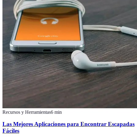
Recursos y Herramientas
6
min
Las Mejores Aplicaciones para Encontrar Escapadas
Fáciles