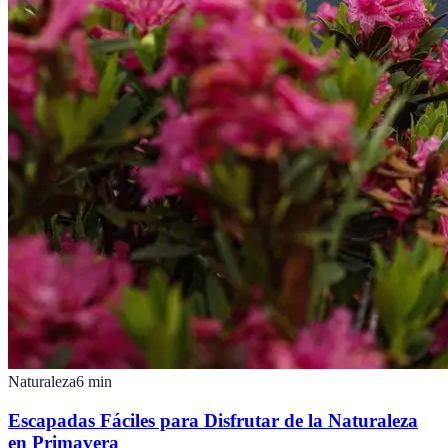
Naturaleza
6
min
Escapadas Fáciles para Disfrutar de la Naturaleza
en Primavera