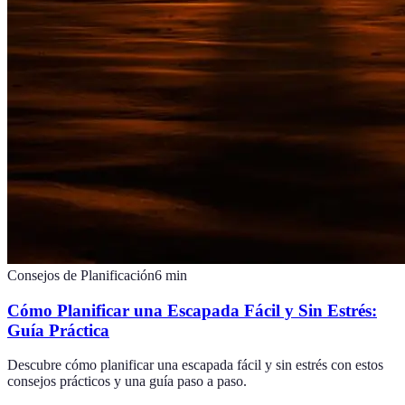
Consejos de Planificación
6
min
Cómo Planificar una Escapada Fácil y Sin Estrés:
Guía Práctica
Descubre cómo planificar una escapada fácil y sin estrés con estos
consejos prácticos y una guía paso a paso.