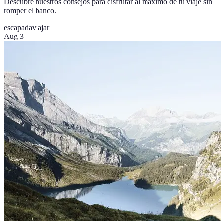
Descubre nuestros consejos para disfrutar al máximo de tu viaje sin
romper el banco.
escapada
viajar
Aug 3