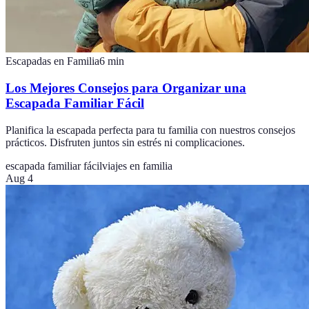
Escapadas en Familia
6
min
Los Mejores Consejos para Organizar una
Escapada Familiar Fácil
Planifica la escapada perfecta para tu familia con nuestros consejos
prácticos. Disfruten juntos sin estrés ni complicaciones.
escapada familiar fácil
viajes en familia
Aug 4