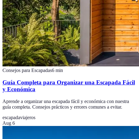
Consejos para Escapadas
6
min
Guía Completa para Organizar una Escapada Fácil
y Económica
Aprende a organizar una escapada fácil y económica con nuestra
guía completa. Consejos prácticos y errores comunes a evitar.
escapada
viajeros
Aug 6