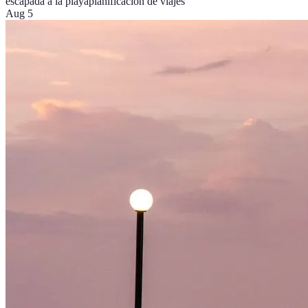
escapada a la playa
planificación de viajes
Aug 5