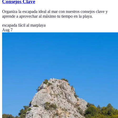
Consejos Clave
Organiza la escapada ideal al mar con nuestros consejos clave y
aprende a aprovechar al máximo tu tiempo en la playa.
escapada fácil al mar
playa
Aug 7