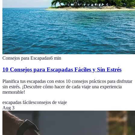
Consejos para Escapadas
6
min
10 Consejos para Escapadas Fáciles y Sin Estrés
Planifica tus escapadas con estos 10 consejos prácticos para disfrutar
sin estrés. ¡Descubre cómo hacer de cada viaje una experiencia
memorable!
escapadas fáciles
consejos de viaje
Aug 3