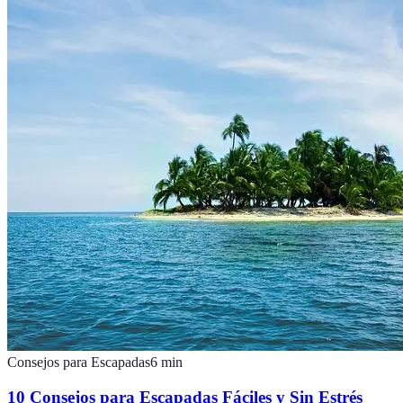
Consejos para Escapadas
6
min
10 Consejos para Escapadas Fáciles y Sin Estrés