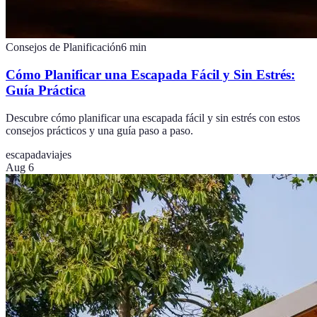
Consejos de Planificación
6
min
Cómo Planificar una Escapada Fácil y Sin Estrés:
Guía Práctica
Descubre cómo planificar una escapada fácil y sin estrés con estos
consejos prácticos y una guía paso a paso.
escapada
viajes
Aug 6