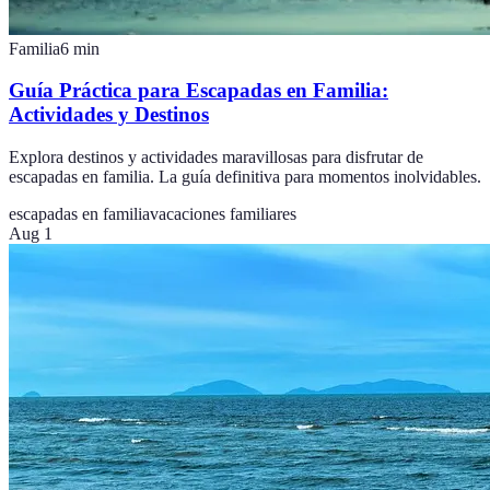
Familia
6
min
Guía Práctica para Escapadas en Familia:
Actividades y Destinos
Explora destinos y actividades maravillosas para disfrutar de
escapadas en familia. La guía definitiva para momentos inolvidables.
escapadas en familia
vacaciones familiares
Aug 1