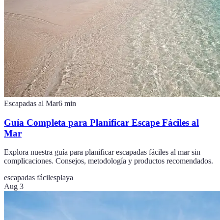
Escapadas al Mar
6
min
Guía Completa para Planificar Escape Fáciles al
Mar
Explora nuestra guía para planificar escapadas fáciles al mar sin
complicaciones. Consejos, metodología y productos recomendados.
escapadas fáciles
playa
Aug 3