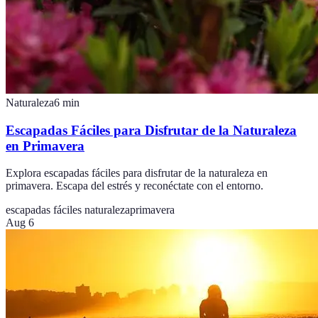
Naturaleza
6
min
Escapadas Fáciles para Disfrutar de la Naturaleza
en Primavera
Explora escapadas fáciles para disfrutar de la naturaleza en
primavera. Escapa del estrés y reconéctate con el entorno.
escapadas fáciles naturaleza
primavera
Aug 6