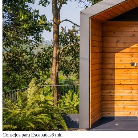
Consejos para Escapadas
6
min