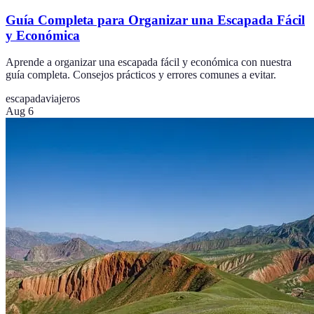
Guía Completa para Organizar una Escapada Fácil
y Económica
Aprende a organizar una escapada fácil y económica con nuestra
guía completa. Consejos prácticos y errores comunes a evitar.
escapada
viajeros
Aug 6