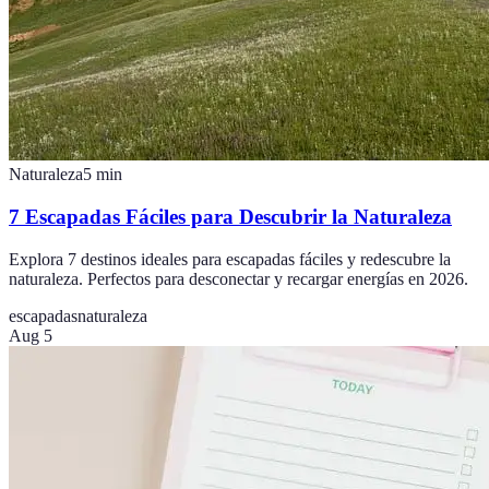
Naturaleza
5
min
7 Escapadas Fáciles para Descubrir la Naturaleza
Explora 7 destinos ideales para escapadas fáciles y redescubre la
naturaleza. Perfectos para desconectar y recargar energías en 2026.
escapadas
naturaleza
Aug 5