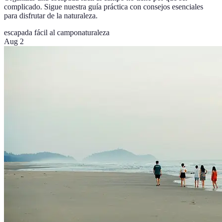
complicado. Sigue nuestra guía práctica con consejos esenciales
para disfrutar de la naturaleza.
escapada fácil al campo
naturaleza
Aug 2