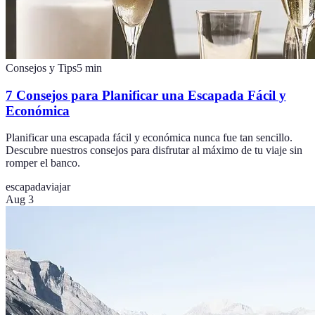
Consejos y Tips
5
min
7 Consejos para Planificar una Escapada Fácil y
Económica
Planificar una escapada fácil y económica nunca fue tan sencillo.
Descubre nuestros consejos para disfrutar al máximo de tu viaje sin
romper el banco.
escapada
viajar
Aug 3