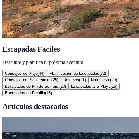
Escapadas Fáciles
Descubre y planifica tu próxima aventura
Consejos de Viaje
(
44
)
Planificación de Escapadas
(
32
)
Consejos de Planificación
(
25
)
Destinos
(
21
)
Naturaleza
(
20
)
Escapadas de Fin de Semana
(
20
)
Escapadas a la Playa
(
16
)
Escapadas en Familia
(
15
)
Artículos destacados