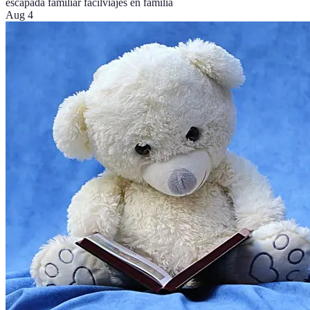
escapada familiar fácil
viajes en familia
Aug 4