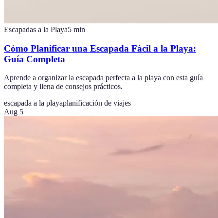
Escapadas a la Playa
5
min
Cómo Planificar una Escapada Fácil a la Playa:
Guía Completa
Aprende a organizar la escapada perfecta a la playa con esta guía
completa y llena de consejos prácticos.
escapada a la playa
planificación de viajes
Aug 5