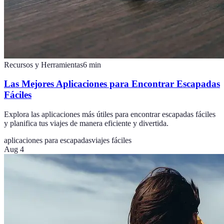
Recursos y Herramientas
6
min
Las Mejores Aplicaciones para Encontrar Escapadas
Fáciles
Explora las aplicaciones más útiles para encontrar escapadas fáciles
y planifica tus viajes de manera eficiente y divertida.
aplicaciones para escapadas
viajes fáciles
Aug 4