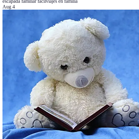
escapada familiar fácil
viajes en familia
Aug 4