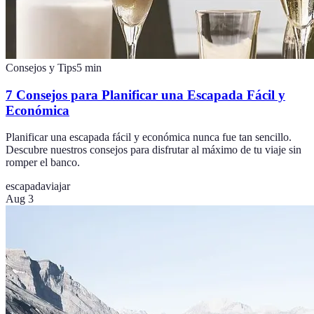
Consejos y Tips
5
min
7 Consejos para Planificar una Escapada Fácil y
Económica
Planificar una escapada fácil y económica nunca fue tan sencillo.
Descubre nuestros consejos para disfrutar al máximo de tu viaje sin
romper el banco.
escapada
viajar
Aug 3