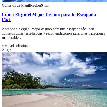
Consejos de Planificación
6
min
Cómo Elegir el Mejor Destino para tu Escapada
Fácil
Aprende a elegir el mejor destino para una escapada fácil con
consejos útiles, estadísticas y recomendaciones para unas vacaciones
memorables.
escapadas
destinos
Aug 4