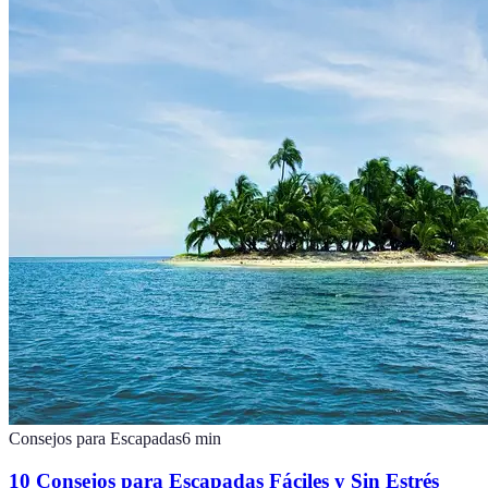
Consejos para Escapadas
6
min
10 Consejos para Escapadas Fáciles y Sin Estrés