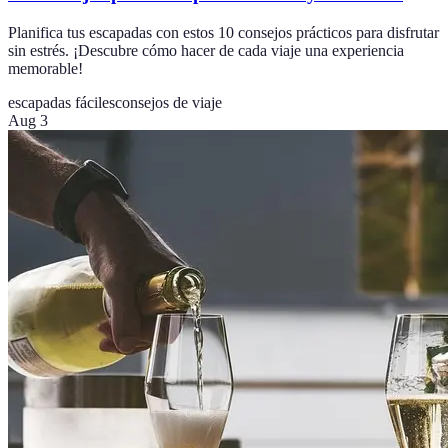
Planifica tus escapadas con estos 10 consejos prácticos para disfrutar
sin estrés. ¡Descubre cómo hacer de cada viaje una experiencia
memorable!
escapadas fáciles
consejos de viaje
Aug 3