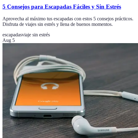
5 Consejos para Escapadas Fáciles y Sin Estrés
Aprovecha al máximo tus escapadas con estos 5 consejos prácticos.
Disfruta de viajes sin estrés y llena de buenos momentos.
escapadas
viaje sin estrés
Aug 5