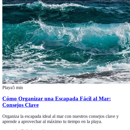
Playa
5
min
Cómo Organizar una Escapada Fácil al Mar:
Consejos Clave
Organiza la escapada ideal al mar con nuestros consejos clave y
aprende a aprovechar al máximo tu tiempo en la playa.