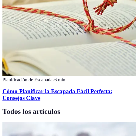
Planificación de Escapadas
6
min
Cómo Planificar la Escapada Fácil Perfecta:
Consejos Clave
Todos los artículos