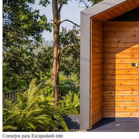
Consejos para Escapadas
6
min