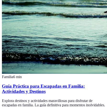
Familia
6
min
Guía Práctica para Escapadas en Familia:
Actividades y Destinos
Explora destinos y actividades maravillosas para disfrutar de
escapadas en familia. La guía definitiva para momentos inolvidables.