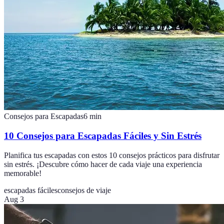
Consejos para Escapadas
6
min
10 Consejos para Escapadas Fáciles y Sin Estrés
Planifica tus escapadas con estos 10 consejos prácticos para disfrutar
sin estrés. ¡Descubre cómo hacer de cada viaje una experiencia
memorable!
escapadas fáciles
consejos de viaje
Aug 3