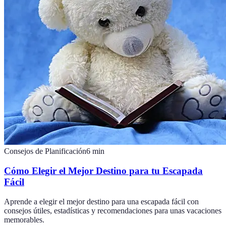
Consejos de Planificación
6
min
Cómo Elegir el Mejor Destino para tu Escapada
Fácil
Aprende a elegir el mejor destino para una escapada fácil con
consejos útiles, estadísticas y recomendaciones para unas vacaciones
memorables.