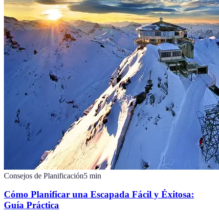
Consejos de Planificación
5
min
Cómo Planificar una Escapada Fácil y Éxitosa:
Guía Práctica