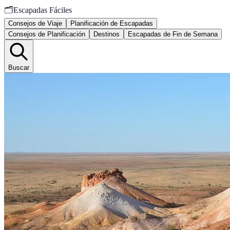
🗂️
Escapadas Fáciles
Consejos de Viaje
Planificación de Escapadas
Consejos de Planificación
Destinos
Escapadas de Fin de Semana
Buscar