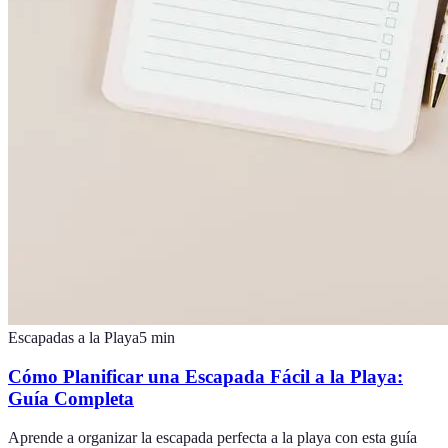
Escapadas a la Playa
5
min
Cómo Planificar una Escapada Fácil a la Playa:
Guía Completa
Aprende a organizar la escapada perfecta a la playa con esta guía