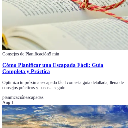
Consejos de Planificación
5
min
Cómo Planificar una Escapada Fácil: Guía
Completa y Práctica
Optimiza tu próxima escapada fácil con esta guía detallada, llena de
consejos prácticos y pasos a seguir.
planificación
escapadas
Aug 1