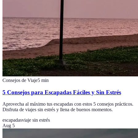
Consejos de Viaje
5
min
5 Consejos para Escapadas Fáciles y Sin Estrés
Aprovecha al máximo tus escapadas con estos 5 consejos prácticos.
Disfruta de viajes sin estrés y llena de buenos momentos.
escapadas
viaje sin estrés
Aug 5