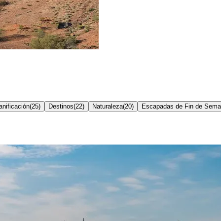
nificación
(
25
)
Destinos
(
22
)
Naturaleza
(
20
)
Escapadas de Fin de Sem