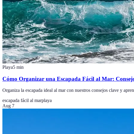
Playa
5
min
Cómo Organizar una Escapada Fácil al Mar: Consej
Organiza la escapada ideal al mar con nuestros consejos clave y apre
escapada fácil al mar
playa
Aug 7